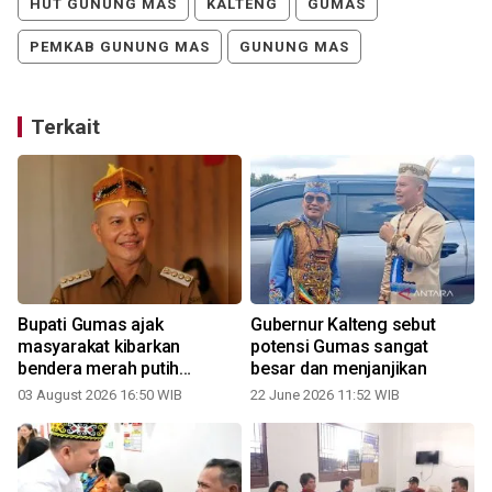
HUT GUNUNG MAS
KALTENG
GUMAS
PEMKAB GUNUNG MAS
GUNUNG MAS
Terkait
Bupati Gumas ajak
Gubernur Kalteng sebut
masyarakat kibarkan
potensi Gumas sangat
bendera merah putih
besar dan menjanjikan
sepanjang Agustus 2026
03 August 2026 16:50 WIB
22 June 2026 11:52 WIB