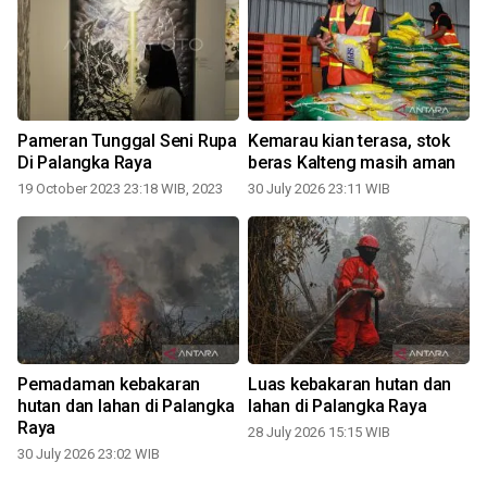
Pameran Tunggal Seni Rupa
Kemarau kian terasa, stok
Di Palangka Raya
beras Kalteng masih aman
19 October 2023 23:18 WIB, 2023
30 July 2026 23:11 WIB
2
Pemadaman kebakaran
Luas kebakaran hutan dan
hutan dan lahan di Palangka
lahan di Palangka Raya
Raya
28 July 2026 15:15 WIB
30 July 2026 23:02 WIB
1