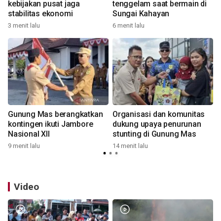
kebijakan pusat jaga
tenggelam saat bermain di
stabilitas ekonomi
Sungai Kahayan
1
3 menit lalu
6 menit lalu
Gunung Mas berangkatkan
Organisasi dan komunitas
t
kontingen ikuti Jambore
dukung upaya penurunan
Nasional XII
stunting di Gunung Mas
9 menit lalu
14 menit lalu
5
Video