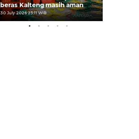
beras Kalteng masih aman
dan lahan
30 July 2026 23:11 WIB
30 July 2026 