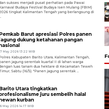
dan sukses menjadi pusat perhatian pada Pawai
Karnaval Budaya Festival Budaya Isen Mulang (FBIM)
2026 tingkat Kalimantan Tengah yang berlangsung di
..
Pemkab Barut apresiasi Polres panen
jagung dukung ketahanan pangan
nasional
17 May 2026 13:22 WIB
F
Polres Kabupaten Barito Utara, Kalimantan Tengah,
panen jagung serentak kuartal II di lahan warga
dengan luas tanam dua hektare di Kecamatan Teweh
Timur, Sabtu (16/5). "Panen jagung serentak ...
Barito Utara tingkatkan
profesionalisme juru sembelih halal
hewan kurban
Prediksi puncak musim
16 May 2026 14:17 WIB
kemarau di Kalimantan