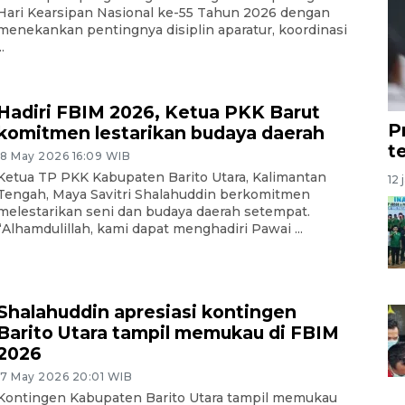
Hari Kearsipan Nasional ke-55 Tahun 2026 dengan
menekankan pentingnya disiplin aparatur, koordinasi
..
Hadiri FBIM 2026, Ketua PKK Barut
P
komitmen lestarikan budaya daerah
t
18 May 2026 16:09 WIB
Ketua TP PKK Kabupaten Barito Utara, Kalimantan
12 
Tengah, Maya Savitri Shalahuddin berkomitmen
melestarikan seni dan budaya daerah setempat.
“Alhamdulillah, kami dapat menghadiri Pawai ...
Shalahuddin apresiasi kontingen
Barito Utara tampil memukau di FBIM
2026
17 May 2026 20:01 WIB
Kontingen Kabupaten Barito Utara tampil memukau