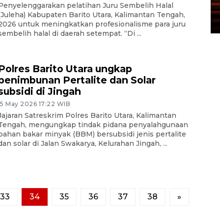
Penyelenggarakan pelatihan Juru Sembelih Halal
Tengah
(Juleha) Kabupaten Barito Utara, Kalimantan Tengah,
22 July 2026 17:18 WIB
2026 untuk meningkatkan profesionalisme para juru
sembelih halal di daerah setempat. “Di ...
Polres Barito Utara ungkap
penimbunan Pertalite dan Solar
subsidi di Jingah
15 May 2026 17:22 WIB
Jajaran Satreskrim Polres Barito Utara, Kalimantan
Tengah, mengungkap tindak pidana penyalahgunaan
bahan bakar minyak (BBM) bersubsidi jenis pertalite
dan solar di Jalan Swakarya, Kelurahan Jingah, ...
33
34
35
36
37
38
»