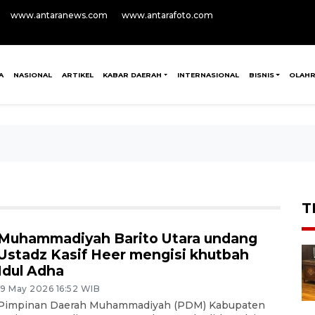
www.antaranews.com
www.antarafoto.com
A
NASIONAL
ARTIKEL
KABAR DAERAH
INTERNASIONAL
BISNIS
OLAH
T
Muhammadiyah Barito Utara undang
Ustadz Kasif Heer mengisi khutbah
Idul Adha
19 May 2026 16:52 WIB
Pimpinan Daerah Muhammadiyah (PDM) Kabupaten