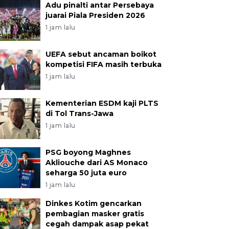
Adu pinalti antar Persebaya
juarai Piala Presiden 2026
1 jam lalu
UEFA sebut ancaman boikot
kompetisi FIFA masih terbuka
1 jam lalu
Kementerian ESDM kaji PLTS
di Tol Trans-Jawa
1 jam lalu
PSG boyong Maghnes
Akliouche dari AS Monaco
seharga 50 juta euro
1 jam lalu
Dinkes Kotim gencarkan
pembagian masker gratis
cegah dampak asap pekat