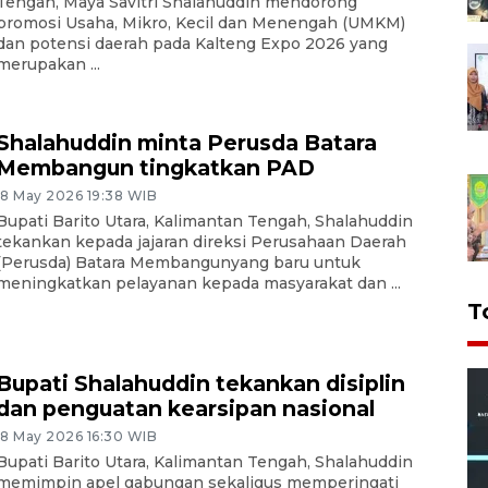
Tengah, Maya Savitri Shalahuddin mendorong
promosi Usaha, Mikro, Kecil dan Menengah (UMKM)
dan potensi daerah pada Kalteng Expo 2026 yang
merupakan ...
Shalahuddin minta Perusda Batara
Membangun tingkatkan PAD
18 May 2026 19:38 WIB
Bupati Barito Utara, Kalimantan Tengah, Shalahuddin
tekankan kepada jajaran direksi Perusahaan Daerah
(Perusda) Batara Membangunyang baru untuk
meningkatkan pelayanan kepada masyarakat dan ...
T
Bupati Shalahuddin tekankan disiplin
dan penguatan kearsipan nasional
18 May 2026 16:30 WIB
Bupati Barito Utara, Kalimantan Tengah, Shalahuddin
memimpin apel gabungan sekaligus memperingati