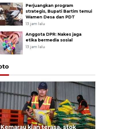
Perjuangkan program
strategis, Bupati Bartim temui
Wamen Desa dan PDT
13 jam lalu
Anggota DPR: Nakes jaga
etika bermedia sosial
13 jam lalu
oto
Kemarau kian terasa, stok
Pemadama