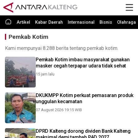
Artikel
Kabar Daerah
Internasional
Bisnis
Olahraga
Pemkab Kotim
Kami mempunyai 8.288 berita tentang pemkab kotim.
Pemkab Kotim imbau masyarakat gunakan
masker cegah terpapar udara tidak sehat
15 jam lalu
DKUKMPP Kotim perkuat pemasaran produk
unggulan kecamatan
07 August 2026 19:15 WIB
DPRD Kalteng dorong dividen Bank Kalteng
maksimal demi tambah PAD 2027