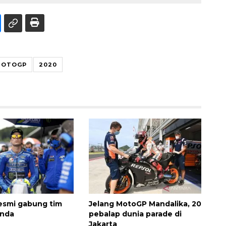
MOTOGP
2020
resmi gabung tim
Jelang MotoGP Mandalika, 20
onda
pebalap dunia parade di
Jakarta