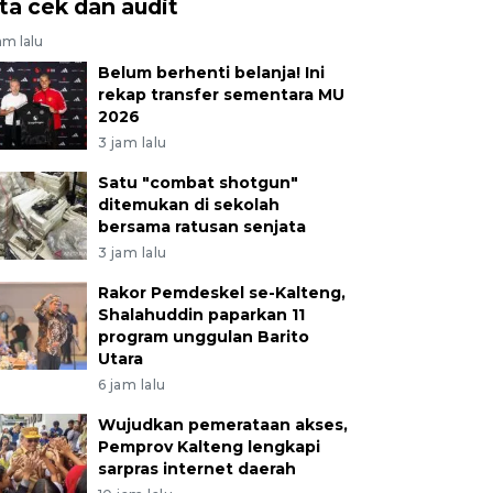
ita cek dan audit
am lalu
Belum berhenti belanja! Ini
rekap transfer sementara MU
2026
3 jam lalu
Satu "combat shotgun"
ditemukan di sekolah
bersama ratusan senjata
3 jam lalu
Rakor Pemdeskel se-Kalteng,
Shalahuddin paparkan 11
program unggulan Barito
Utara
6 jam lalu
Wujudkan pemerataan akses,
Pemprov Kalteng lengkapi
sarpras internet daerah