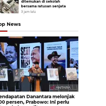
ditemukan di sekolah
bersama ratusan senjata
3 jam lalu
op News
endapatan Danantara melonjak
00 persen, Prabowo: Ini perlu