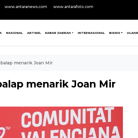
www.antaranews.com
www.antarafoto.com
A
NASIONAL
ARTIKEL
KABAR DAERAH
INTERNASIONAL
BISNIS
OLAH
 balap menarik Joan Mir
balap menarik Joan Mir