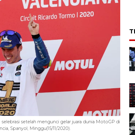
T
 selebrasi setelah mengunci gelar juara dunia MotoGP di
encia, Spanyol, Minggu(15/11/2020).