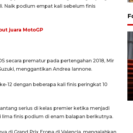
li. Naik podium empat kali sebelum finis
F
ebut juara MotoGP
DS secara prematur pada pertengahan 2018, Mir
 Suzuki, menggantikan Andrea Iannone.
Prediksi puncak musim
kemarau di Kalimantan
e-12 dengan beberapa kali finis peringkat 10
Tengah
22 July 2026 17:18 WIB
ntang serius di kelas premier ketika menjadi
uti lima finis podium di enam balapan berikutnya.
 di Grand Prix Eropa di Valencia, mengalahkan