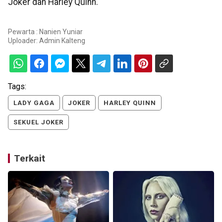
Joker dan Harley Quinn.
Pewarta : Nanien Yuniar
Uploader:
Admin Kalteng
Tags:
LADY GAGA
JOKER
HARLEY QUINN
SEKUEL JOKER
Terkait