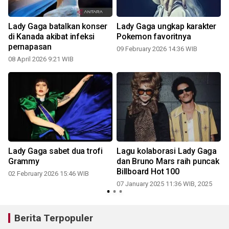
Lady Gaga batalkan konser
Lady Gaga ungkap karakter
di Kanada akibat infeksi
Pokemon favoritnya
pernapasan
09 February 2026 14:36 WIB
2
08 April 2026 9:21 WIB
Lady Gaga sabet dua trofi
Lagu kolaborasi Lady Gaga
Grammy
dan Bruno Mars raih puncak
Billboard Hot 100
02 February 2026 15:46 WIB
07 January 2025 11:36 WIB, 2025
Berita Terpopuler