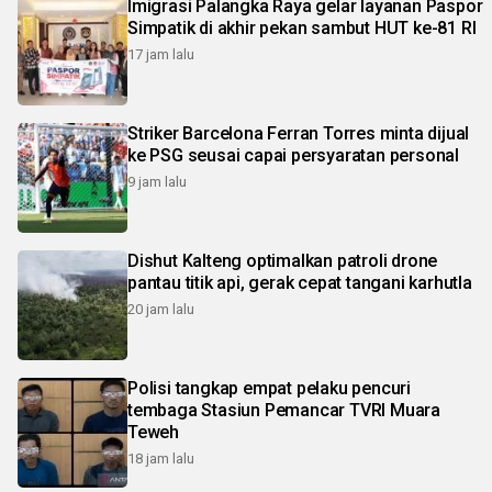
Imigrasi Palangka Raya gelar layanan Paspor
Simpatik di akhir pekan sambut HUT ke-81 RI
17 jam lalu
Striker Barcelona Ferran Torres minta dijual
ke PSG seusai capai persyaratan personal
9 jam lalu
Dishut Kalteng optimalkan patroli drone
pantau titik api, gerak cepat tangani karhutla
20 jam lalu
Polisi tangkap empat pelaku pencuri
tembaga Stasiun Pemancar TVRI Muara
Teweh
18 jam lalu