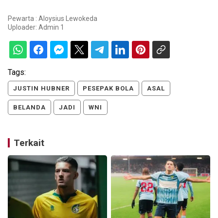
Pewarta : Aloysius Lewokeda
Uploader:
Admin 1
Tags:
JUSTIN HUBNER
PESEPAK BOLA
ASAL
BELANDA
JADI
WNI
Terkait