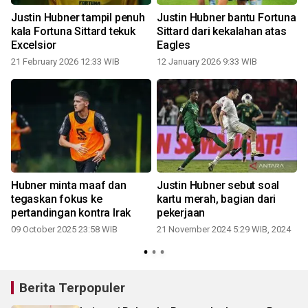
Justin Hubner tampil penuh
Justin Hubner bantu Fortuna
kala Fortuna Sittard tekuk
Sittard dari kekalahan atas
Excelsior
Eagles
21 February 2026 12:33 WIB
12 January 2026 9:33 WIB
k
Hubner minta maaf dan
Justin Hubner sebut soal
tegaskan fokus ke
kartu merah, bagian dari
pertandingan kontra Irak
pekerjaan
09 October 2025 23:58 WIB
21 November 2024 5:29 WIB, 2024
Berita Terpopuler