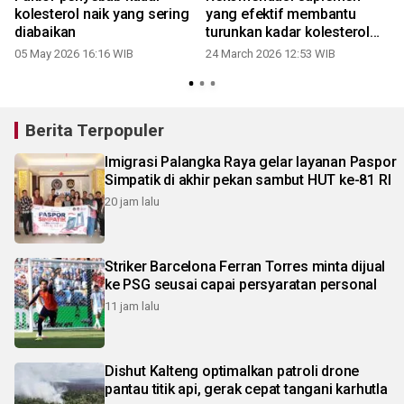
kolesterol naik yang sering
yang efektif membantu
diabaikan
turunkan kadar kolesterol
1
jahat
05 May 2026 16:16 WIB
24 March 2026 12:53 WIB
Berita Terpopuler
Imigrasi Palangka Raya gelar layanan Paspor
Simpatik di akhir pekan sambut HUT ke-81 RI
20 jam lalu
Striker Barcelona Ferran Torres minta dijual
ke PSG seusai capai persyaratan personal
11 jam lalu
Dishut Kalteng optimalkan patroli drone
pantau titik api, gerak cepat tangani karhutla