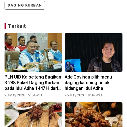
DAGING KURBAN
Terkait
n
PLN UID Kalselteng Bagikan
Ade Govinda pilih menu
3.288 Paket Daging Kurban
daging kambing untuk
pada Idul Adha 1447 H dari
hidangan Idul Adha
22 Sapi dan 7 Kambing
28 May 2026 15:39 WIB
25 May 2026 19:04 WIB