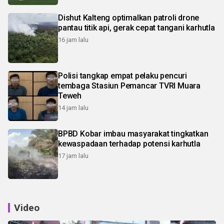
Dishut Kalteng optimalkan patroli drone
pantau titik api, gerak cepat tangani karhutla
16 jam lalu
Polisi tangkap empat pelaku pencuri
tembaga Stasiun Pemancar TVRI Muara
Teweh
14 jam lalu
BPBD Kobar imbau masyarakat tingkatkan
kewaspadaan terhadap potensi karhutla
17 jam lalu
Video