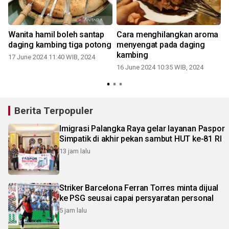
Wanita hamil boleh santap
Cara menghilangkan aroma
daging kambing tiga potong
menyengat pada daging
kambing
17 June 2024 11:40 WIB, 2024
16 June 2024 10:35 WIB, 2024
Berita Terpopuler
Imigrasi Palangka Raya gelar layanan Paspor
Simpatik di akhir pekan sambut HUT ke-81 RI
13 jam lalu
Striker Barcelona Ferran Torres minta dijual
ke PSG seusai capai persyaratan personal
5 jam lalu