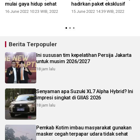
mulai gaya hidup sehat
hadirkan paket eksklusif
16 June 2022 10:23 WIB, 2022
15 June 2022 14:39 WIB, 2022
2
Berita Terpopuler
Ini sususan tim kepelatihan Persija Jakarta
untuk musim 2026/2027
18 jam lalu
Senyaman apa Suzuki XL7 Alpha Hybrid? Ini
impresi singkat di GIIAS 2026
18 jam lalu
Pemkab Kotim imbau masyarakat gunakan
masker cegah terpapar udara tidak sehat