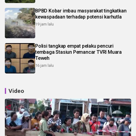
BPBD Kobar imbau masyarakat tingkatkan
kewaspadaan terhadap potensi karhutla
19 jam lalu
Polisi tangkap empat pelaku pencuri
tembaga Stasiun Pemancar TVRI Muara
Teweh
16 jam lalu
Video