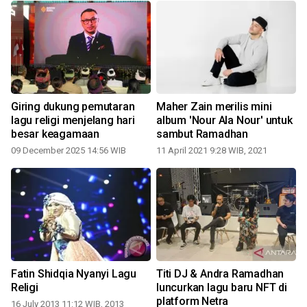
Giring dukung pemutaran
Maher Zain merilis mini
lagu religi menjelang hari
album 'Nour Ala Nour' untuk
besar keagamaan
sambut Ramadhan
09 December 2025 14:56 WIB
11 April 2021 9:28 WIB, 2021
1
Fatin Shidqia Nyanyi Lagu
Titi DJ & Andra Ramadhan
Religi
luncurkan lagu baru NFT di
platform Netra
16 July 2013 11:12 WIB, 2013