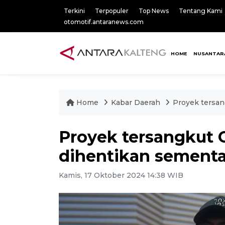
Terkini
Terpopuler
Top News
Tentang Kami
otomotif.antaranews.com
HOME
NUSANTAR
Home
Kabar Daerah
Proyek tersan
Proyek tersangkut 
dihentikan sementa
Kamis, 17 Oktober 2024 14:38 WIB