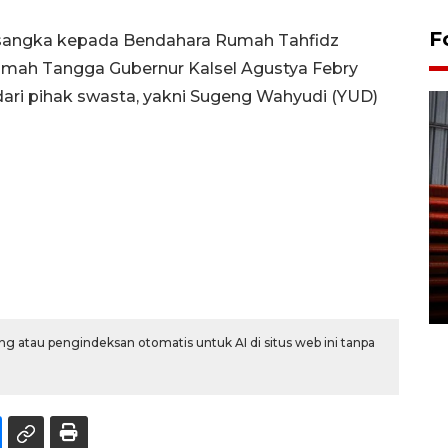
F
ersangka kepada Bendahara Rumah Tahfidz
mah Tangga Gubernur Kalsel Agustya Febry
 dari pihak swasta, yakni Sugeng Wahyudi (YUD)
Prediksi puncak musim
kemarau di Kalimantan
Tengah
22 July 2026 17:18 WIB
g atau pengindeksan otomatis untuk AI di situs web ini tanpa