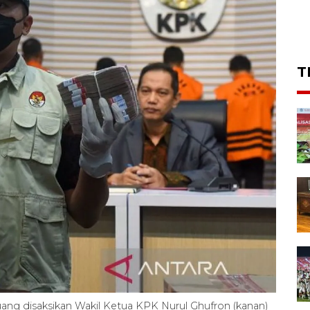
T
ang disaksikan Wakil Ketua KPK Nurul Ghufron (kanan)