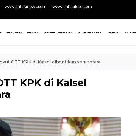
www.antaranews.com
www.antarafoto.com
A
NASIONAL
ARTIKEL
KABAR DAERAH
INTERNASIONAL
BISNIS
OLAH
gkut OTT KPK di Kalsel dihentikan sementara
OTT KPK di Kalsel
ra