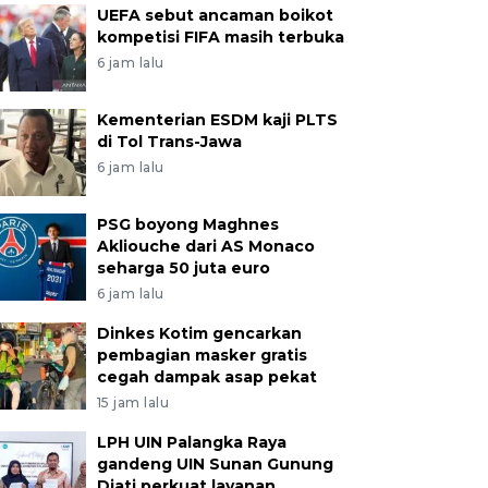
UEFA sebut ancaman boikot
kompetisi FIFA masih terbuka
6 jam lalu
Kementerian ESDM kaji PLTS
di Tol Trans-Jawa
6 jam lalu
PSG boyong Maghnes
Akliouche dari AS Monaco
seharga 50 juta euro
6 jam lalu
Dinkes Kotim gencarkan
pembagian masker gratis
cegah dampak asap pekat
15 jam lalu
LPH UIN Palangka Raya
gandeng UIN Sunan Gunung
Djati perkuat layanan