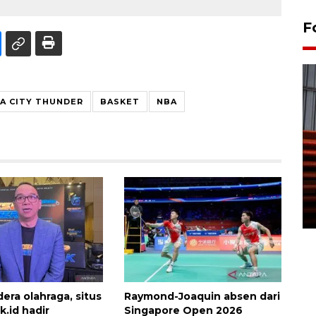
F
A CITY THUNDER
BASKET
NBA
Prediksi puncak musim
kemarau di Kalimantan
Tengah
22 July 2026 17:18 WIB
era olahraga, situs
Raymond-Joaquin absen dari
k.id hadir
Singapore Open 2026