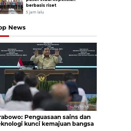
berbasis riset
5 jam lalu
op News
rabowo: Penguasaan sains dan
eknologi kunci kemajuan bangsa