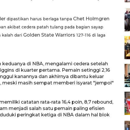
er
Chet
Holmgren
dipastikan harus berlaga tanpa
an akibat cedera patah tulang pada bagian sayap
Golden
State
Warriors
 kalah dari
127-116 di laga
m keduanya di NBA, mengalami cedera setelah
ggins di kuarter pertama. Pemain setinggi 2,16
inggul kanannya dan akhirnya dibantu keluar
 meski masih sempat memberi isyarat "jempol"
iliki catatan rata-rata 16,4 poin, 8,7 rebound,
 dam menjadi salah satu pemain paling efisien
duduki peringkat ketiga di NBA dalam hal blok