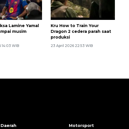
ksa Lamine Yamal
Kru How to Train Your
ampai musim
Dragon 2 cedera parah saat
produksi
6 14:03 WIB
23 April 2026 22:53 WIB
 Daerah
Motorsport