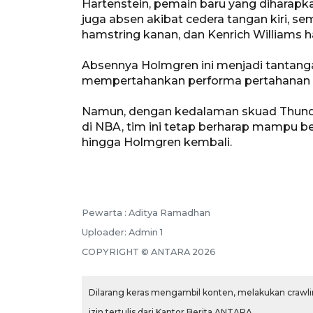
Hartenstein, pemain baru yang diharapk
juga absen akibat cedera tangan kiri, s
hamstring kanan, dan Kenrich Williams h
Absennya Holmgren ini menjadi tantanga
mempertahankan performa pertahanan 
Namun, dengan kedalaman skuad Thunder
di NBA, tim ini tetap berharap mampu b
hingga Holmgren kembali.
Pewarta :
Aditya Ramadhan
Uploader:
Admin 1
COPYRIGHT ©
ANTARA
2026
Dilarang keras mengambil konten, melakukan crawlin
izin tertulis dari Kantor Berita ANTARA.