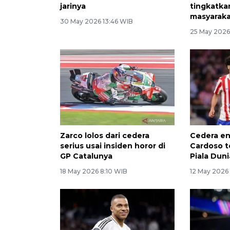
jarinya
tingkatkan
masyarak
30 May 2026 13:46 WIB
25 May 2026
Zarco lolos dari cedera
Cedera en
serius usai insiden horor di
Cardoso t
GP Catalunya
Piala Duni
18 May 2026 8:10 WIB
12 May 2026