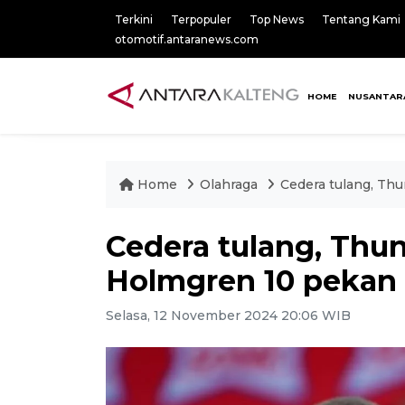
Terkini
Terpopuler
Top News
Tentang Kami
otomotif.antaranews.com
HOME
NUSANTAR
Home
Olahraga
Cedera tulang, Th
Cedera tulang, Thu
Holmgren 10 pekan
Selasa, 12 November 2024 20:06 WIB