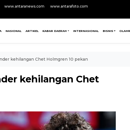
www.antaranews.com
www.antarafoto.com
A
NASIONAL
ARTIKEL
KABAR DAERAH
INTERNASIONAL
BISNIS
OLAH
under kehilangan Chet Holmgren 10 pekan
nder kehilangan Chet