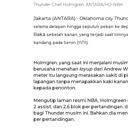
Thunder Chet Holmgren. ANTARA/HO-NBA
Jakarta (ANTARA) - Oklahoma
Thund
City
selama delapan hingga sepuluh pekan ke dep
iliaka
sebelah kanan, yang terjadi saat timnya
kandang pada Senin (11/11).
Holmgren, yang saat ini menjalani musi
berusaha menahan
layup
dari Andrew Wi
meter itu langsung merasakan sakit di p
lapangan tanpa menapakkan kaki kanan,
kepada penonton.
Mengutip laman resmi NBA, Holmgreen mem
2 assist, dan 2,6 blok per pertandingan,
bagi Thunder musim ini. Bahkan dia men
per pertandingan.