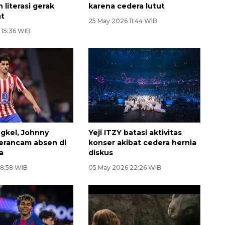
 literasi gerak
karena cedera lutut
at
25 May 2026 11:44 WIB
 15:36 WIB
gkel, Johnny
Yeji ITZY batasi aktivitas
erancam absen di
konser akibat cedera hernia
a
diskus
 8:58 WIB
05 May 2026 22:26 WIB