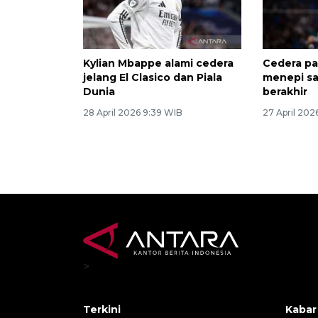
Kylian Mbappe alami cedera
Cedera pa
jelang El Clasico dan Piala
menepi s
Dunia
berakhir
28 April 2026 9:39 WIB
27 April 202
>
Terkini
Kabar