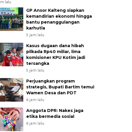
am lalu
GP Ansor Kalteng siapkan
kemandirian ekonomi hingga
bantu penanggulangan
karhutla
5 jam lalu
Kasus dugaan dana hibah
pilkada Rp40 miliar, lima
komisioner KPU Kotim jadi
tersangka
5 jam lalu
Perjuangkan program
strategis, Bupati Bartim temui
Wamen Desa dan PDT
6 jam lalu
Anggota DPR: Nakes jaga
etika bermedia sosial
6 jam lalu