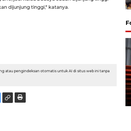
an dijunjung tinggi," katanya.
F
g atau pengindeksan otomatis untuk AI di situs web ini tanpa
Prediksi puncak musim
kemarau di Kalimantan
Tengah
22 July 2026 17:18 WIB