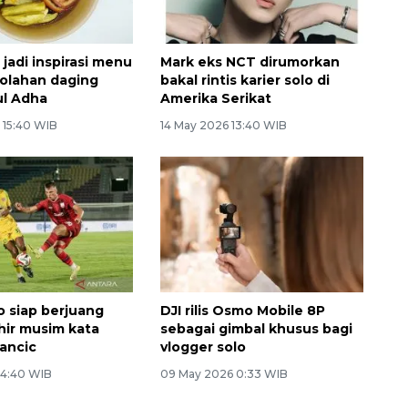
 jadi inspirasi menu
Mark eks NCT dirumorkan
 olahan daging
bakal rintis karier solo di
ul Adha
Amerika Serikat
 15:40 WIB
14 May 2026 13:40 WIB
o siap berjuang
DJI rilis Osmo Mobile 8P
hir musim kata
sebagai gimbal khusus bagi
ancic
vlogger solo
14:40 WIB
09 May 2026 0:33 WIB