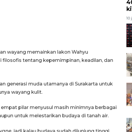
4
k
10 
ukan wayang memainkan lakon Wahyu
i filosofis tentang kepemimpinan, keadilan, dan
san generasi muda utamanya di Surakarta untuk
nya wayang kulit.
si empat pilar menyusul masih minimnya berbagai
pun untuk melestarikan budaya di tanah air.
ayane
, jadi kalau budaya sudah dijunjung tinggi