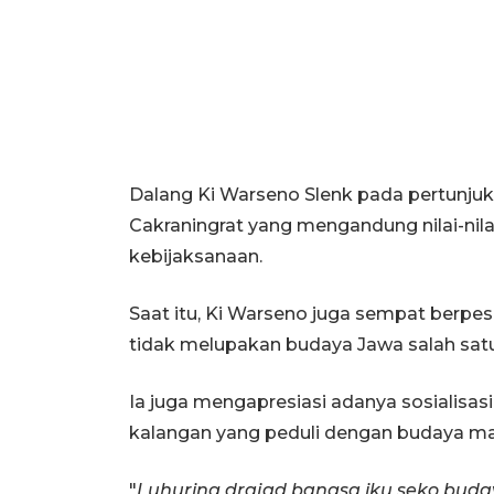
Dalang Ki Warseno Slenk pada pertunj
Cakraningrat yang mengandung nilai-nila
kebijaksanaan.
Saat itu, Ki Warseno juga sempat berpe
tidak melupakan budaya Jawa salah satu
Ia juga mengapresiasi adanya sosialisa
kalangan yang peduli dengan budaya mau
"
Luhuring drajad bangsa iku seko bud