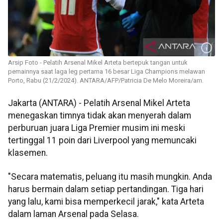
Arsip Foto - Pelatih Arsenal Mikel Arteta bertepuk tangan untuk
pemainnya saat laga leg pertama 16 besar Liga Champions melawan
Porto, Rabu (21/2/2024). ANTARA/AFP/Patricia De Melo Moreira/am.
Jakarta (ANTARA) - Pelatih Arsenal Mikel Arteta
menegaskan timnya tidak akan menyerah dalam
perburuan juara Liga Premier musim ini meski
tertinggal 11 poin dari Liverpool yang memuncaki
klasemen.
"Secara matematis, peluang itu masih mungkin. Anda
harus bermain dalam setiap pertandingan. Tiga hari
yang lalu, kami bisa memperkecil jarak," kata Arteta
dalam laman Arsenal pada Selasa.