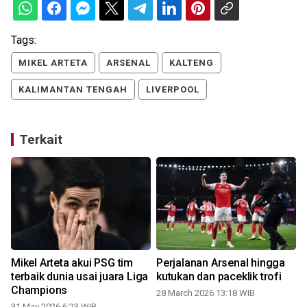
Tags:
MIKEL ARTETA
ARSENAL
KALTENG
KALIMANTAN TENGAH
LIVERPOOL
Terkait
Mikel Arteta akui PSG tim
Perjalanan Arsenal hingga
terbaik dunia usai juara Liga
kutukan dan paceklik trofi
Champions
28 March 2026 13:18 WIB
31 May 2026 6:23 WIB