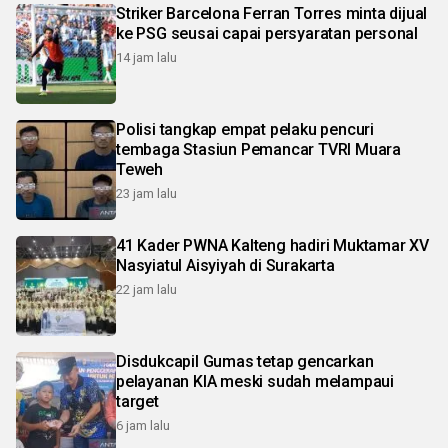
Striker Barcelona Ferran Torres minta dijual
ke PSG seusai capai persyaratan personal
14 jam lalu
Polisi tangkap empat pelaku pencuri
tembaga Stasiun Pemancar TVRI Muara
Teweh
23 jam lalu
41 Kader PWNA Kalteng hadiri Muktamar XV
Nasyiatul Aisyiyah di Surakarta
22 jam lalu
Disdukcapil Gumas tetap gencarkan
pelayanan KIA meski sudah melampaui
target
6 jam lalu