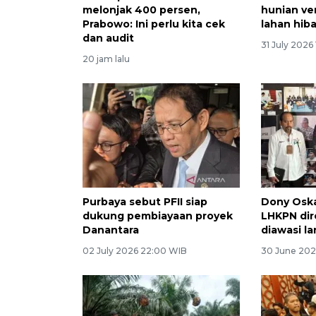
melonjak 400 persen,
hunian ver
Prabowo: Ini perlu kita cek
lahan hib
dan audit
31 July 2026
20 jam lalu
Purbaya sebut PFII siap
Dony Oska
dukung pembiayaan proyek
LHKPN dir
Danantara
diawasi l
02 July 2026 22:00 WIB
30 June 202