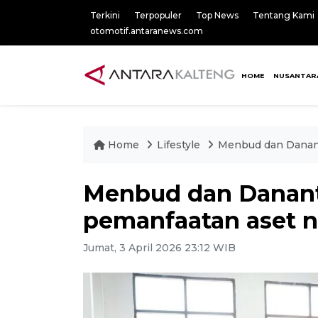
Terkini
Terpopuler
Top News
Tentang Kami
otomotif.antaranews.com
HOME
NUSANTAR
Home
Lifestyle
Menbud dan Dananta
Menbud dan Dananta
pemanfaatan aset 
Jumat, 3 April 2026 23:12 WIB