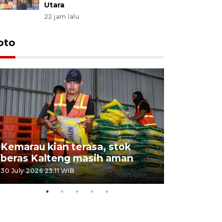
Utara
22 jam lalu
oto
Kemarau kian terasa, stok
Pemadama
beras Kalteng masih aman
dan lahan
30 July 2026 23:11 WIB
30 July 2026 