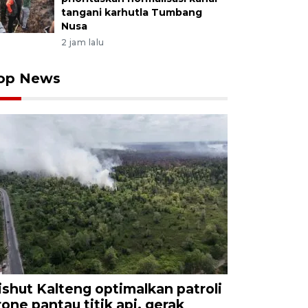
tangani karhutla Tumbang
Nusa
2 jam lalu
op News
ishut Kalteng optimalkan patroli
rone pantau titik api, gerak