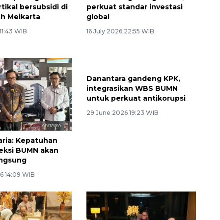
tikal bersubsidi di
perkuat standar investasi
ah Meikarta
global
 11:43 WIB
16 July 2026 22:55 WIB
ria: Kepatuhan
Danantara gandeng KPK,
eksi BUMN akan
integrasikan WBS BUMN
angsung
untuk perkuat antikorupsi
6 14:09 WIB
29 June 2026 19:23 WIB