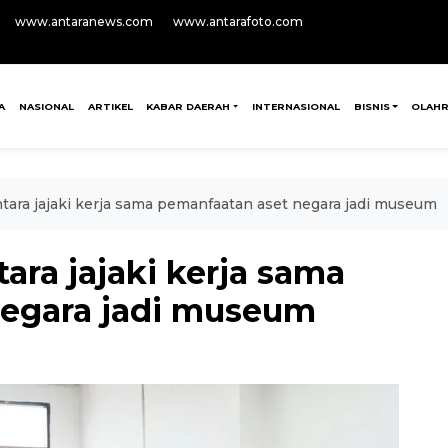
www.antaranews.com
www.antarafoto.com
A
NASIONAL
ARTIKEL
KABAR DAERAH
INTERNASIONAL
BISNIS
OLAH
ra jajaki kerja sama pemanfaatan aset negara jadi museum
ra jajaki kerja sama
negara jadi museum