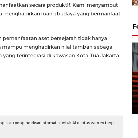
dimanfaatkan secara produktif. Kami menyambut
aya menghadirkan ruang budaya yang bermanfaat
F
kan pemanfaatan aset bersejarah tidak hanya
juga mampu menghadirkan nilai tambah sebagai
a yang terintegrasi di kawasan Kota Tua Jakarta.
Prediksi puncak musim
kemarau di Kalimantan
Tengah
22 July 2026 17:18 WIB
g atau pengindeksan otomatis untuk AI di situs web ini tanpa