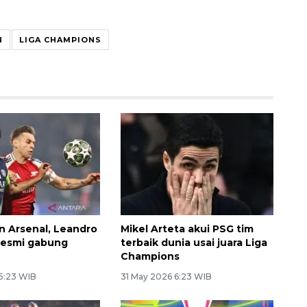
N
LIGA CHAMPIONS
n Arsenal, Leandro
Mikel Arteta akui PSG tim
resmi gabung
terbaik dunia usai juara Liga
Champions
 5:23 WIB
31 May 2026 6:23 WIB