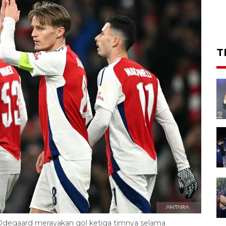
T
Odegaard merayakan gol ketiga timnya selama