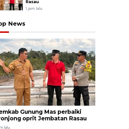
Rasau
1 jam lalu
op News
emkab Gunung Mas perbaiki
ronjong oprit Jembatan Rasau
am lalu