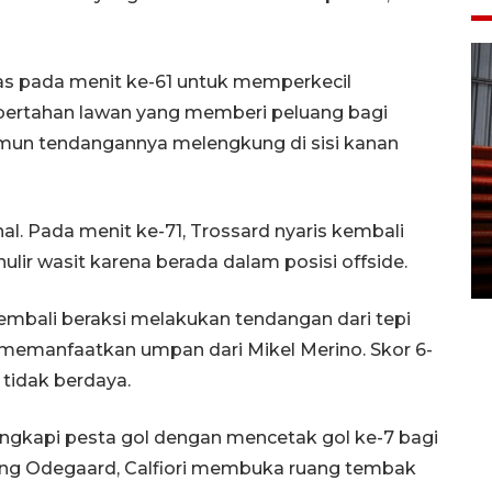
s pada menit ke-61 untuk memperkecil
 bertahan lawan yang memberi peluang bagi
namun tendangannya melengkung di sisi kanan
Prediksi puncak musim
kemarau di Kalimantan
al. Pada menit ke-71, Trossard nyaris kembali
Tengah
ir wasit karena berada dalam posisi offside.
22 July 2026 17:18 WIB
embali beraksi melakukan tendangan dari tepi
 memanfaatkan umpan dari Mikel Merino. Skor 6-
tidak berdaya.
lengkapi pesta gol dengan mencetak gol ke-7 bagi
ng Odegaard, Calfiori membuka ruang tembak