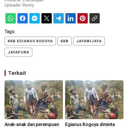
Pewarta : Evarukdijati
Uploader:
Ronny
Tags:
KKB EGIANUS KOGOYA
KKB
JAYAWIJAYA
JAYAPURA
Terkait
n
Anak-anak dan perempuan
Egianus Kogoya diminta