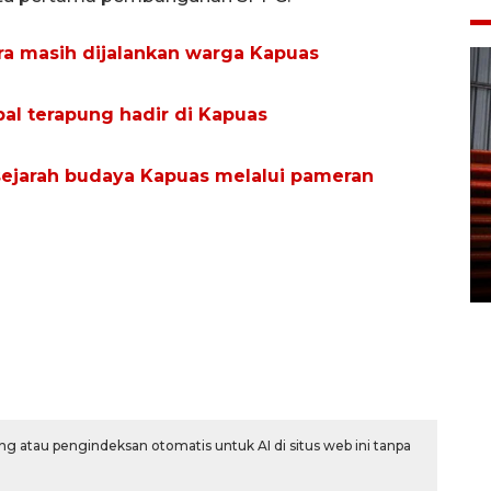
ra masih dijalankan warga Kapuas
pal terapung hadir di Kapuas
sejarah budaya Kapuas melalui pameran
Prediksi puncak musim
kemarau di Kalimantan
Tengah
22 July 2026 17:18 WIB
g atau pengindeksan otomatis untuk AI di situs web ini tanpa