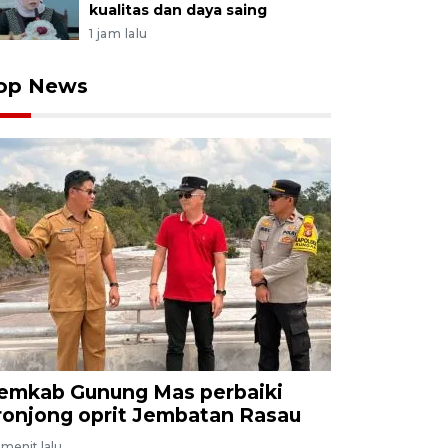
kualitas dan daya saing
1 jam lalu
op News
emkab Gunung Mas perbaiki
ronjong oprit Jembatan Rasau
menit lalu