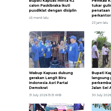
Bupati Kapuas minta 42
Pemkab K
calon Paskibraka ikuti
tukar gul
pusdiklat dengan disiplin
penataan
perkanto
45 menit lalu
23 jam lalu
Wabup Kapuas dukung
Bupati Ka
gerakan Langit Biru
langsung
Indonesia Asri Partai
perkemba
Demokrat
Jalan Sei
31 July 2026 15:15 WIB
30 July 2026