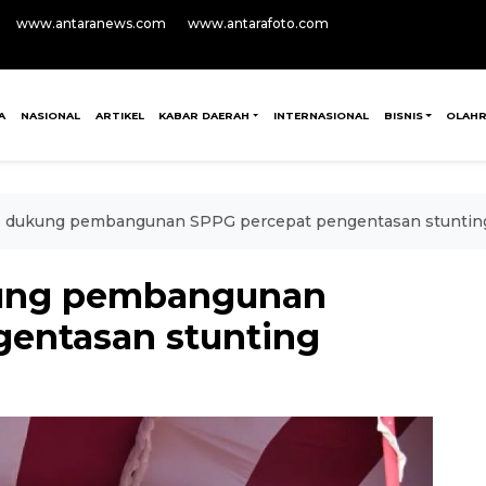
www.antaranews.com
www.antarafoto.com
A
NASIONAL
ARTIKEL
KABAR DAERAH
INTERNASIONAL
BISNIS
OLAH
s dukung pembangunan SPPG percepat pengentasan stuntin
kung pembangunan
gentasan stunting