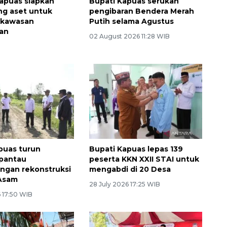
apuas siapkan
Bupati Kapuas serukan
ing aset untuk
pengibaran Bendera Merah
 kawasan
Putih selama Agustus
ran
02 August 2026 11:28 WIB
puas turun
Bupati Kapuas lepas 139
 pantau
peserta KKN XXII STAI untuk
ngan rekonstruksi
mengabdi di 20 Desa
 Asam
28 July 2026 17:25 WIB
 17:50 WIB