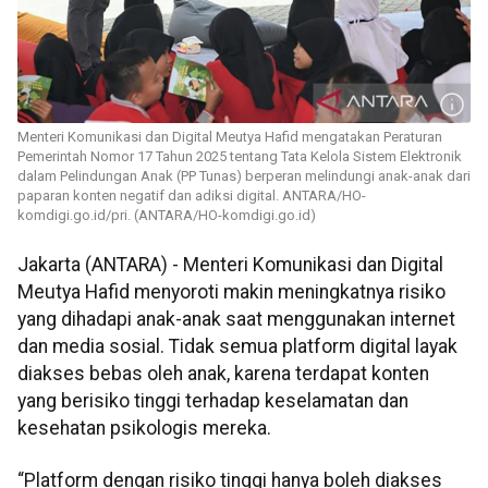
Menteri Komunikasi dan Digital Meutya Hafid mengatakan Peraturan
Pemerintah Nomor 17 Tahun 2025 tentang Tata Kelola Sistem Elektronik
dalam Pelindungan Anak (PP Tunas) berperan melindungi anak-anak dari
paparan konten negatif dan adiksi digital. ANTARA/HO-
komdigi.go.id/pri. (ANTARA/HO-komdigi.go.id)
Jakarta (ANTARA) - Menteri Komunikasi dan Digital
Meutya Hafid menyoroti makin meningkatnya risiko
yang dihadapi anak-anak saat menggunakan internet
dan media sosial. Tidak semua platform digital layak
diakses bebas oleh anak, karena terdapat konten
yang berisiko tinggi terhadap keselamatan dan
kesehatan psikologis mereka.
“Platform dengan risiko tinggi hanya boleh diakses