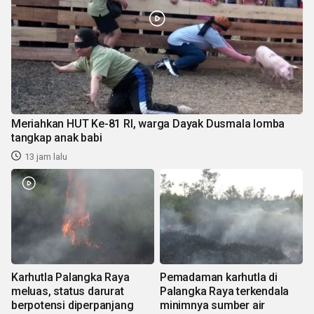
Meriahkan HUT Ke-81 RI, warga Dayak Dusmala lomba
tangkap anak babi
13 jam lalu
Karhutla Palangka Raya
Pemadaman karhutla di
meluas, status darurat
Palangka Raya terkendala
berpotensi diperpanjang
minimnya sumber air