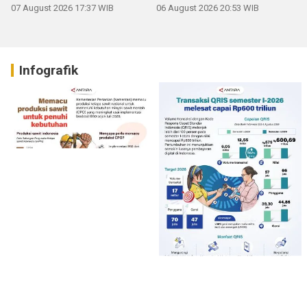
07 August 2026 17:37 WIB
06 August 2026 20:53 WIB
Infografik