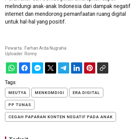
melindungi anak-anak Indonesia dari dampak negatif
internet dan mendorong pemanfaatan ruang digital
untuk hal-hal yang positif.
Pewarta : Farhan Arda Nugraha
Uploader:
Ronny
Tags:
MEUTYA
MENKOMDIGI
ERA DIGITAL
PP TUNAS
CEGAH PAPARAN KONTEN NEGATIF PADA ANAK