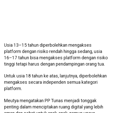
Usia 13–15 tahun diperbolehkan mengakses
platform dengan risiko rendah hingga sedang, usia
16–17 tahun bisa mengakses platform dengan risiko
tinggi tetapi harus dengan pendampingan orang tua.
Untuk usia 18 tahun ke atas, lanjutnya, diperbolehkan
mengakses secara independen semua kategori
platform.
Meutya mengatakan PP Tunas menjadi tonggak
penting dalam menciptakan ruang digital yang lebih