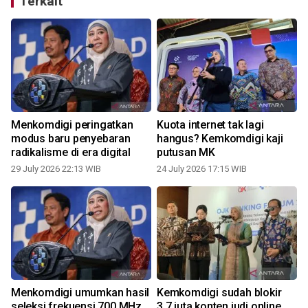
Terkait
Menkomdigi peringatkan
Kuota internet tak lagi
modus baru penyebaran
hangus? Kemkomdigi kaji
radikalisme di era digital
putusan MK
29 July 2026 22:13 WIB
24 July 2026 17:15 WIB
1
Menkomdigi umumkan hasil
Kemkomdigi sudah blokir
seleksi frekuensi 700 MHz
3,7 juta konten judi online