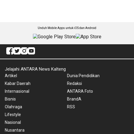
Unduh Mobile Apps untuk iOS dan Android
Jelajahi ANTARA News Kalteng
Artikel
Dunia Pendidikan
Kabar Daerah
Redaksi
Internasional
ANTARA Foto
Bisnis
BrandA
Olahraga
RSS
Lifestyle
Nasional
Nusantara