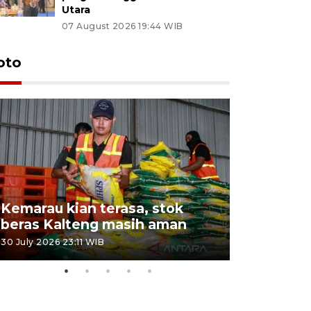
Utara
07 August 2026 19:44 WIB
oto
Kemarau kian terasa, stok
Pemadama
beras Kalteng masih aman
dan lahan
30 July 2026 23:11 WIB
30 July 2026 