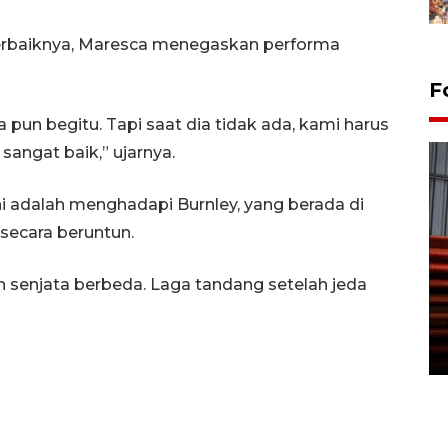
terbaiknya, Maresca menegaskan performa
F
a pun begitu. Tapi saat dia tidak ada, kami harus
sangat baik,” ujarnya.
 adalah menghadapi Burnley, yang berada di
secara beruntun.
Prediksi puncak musim
 senjata berbeda. Laga tandang setelah jeda
kemarau di Kalimantan
Tengah
22 July 2026 17:18 WIB