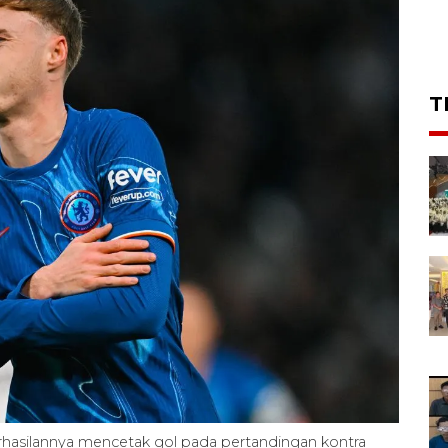
T
hasilannya mencetak gol pada pertandingan kontra