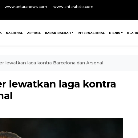
www.antaranews.com
www.antarafoto.com
A
NASIONAL
ARTIKEL
KABAR DAERAH
INTERNASIONAL
BISNIS
OLAH
er lewatkan laga kontra Barcelona dan Arsenal
r lewatkan laga kontra
nal