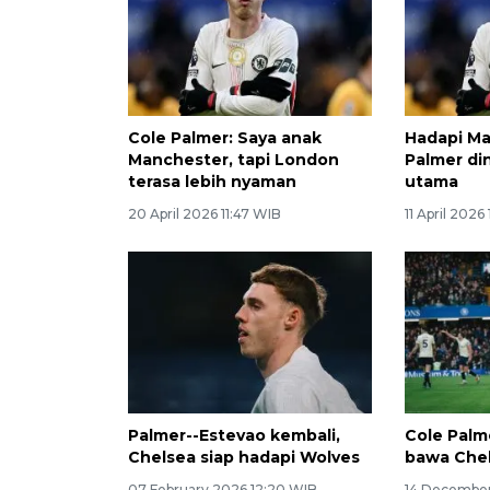
Cole Palmer: Saya anak
Hadapi Ma
Manchester, tapi London
Palmer din
terasa lebih nyaman
utama
20 April 2026 11:47 WIB
11 April 2026
Palmer--Estevao kembali,
Cole Palm
Chelsea siap hadapi Wolves
bawa Chel
07 February 2026 12:20 WIB
14 December