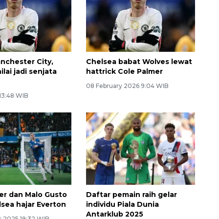
nchester City,
Chelsea babat Wolves lewat
ilai jadi senjata
hattrick Cole Palmer
08 February 2026 9:04 WIB
 13:48 WIB
er dan Malo Gusto
Daftar pemain raih gelar
sea hajar Everton
individu Piala Dunia
Antarklub 2025
 2025 19:32 WIB