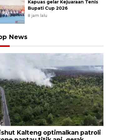
Kapuas gelar Kejuaraan Tenis
Bupati Cup 2026
8 jam lalu
op News
ishut Kalteng optimalkan patroli
rone pantau titik api, gerak