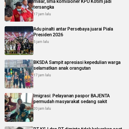
miliar, lima komisioner KPU Kotim jadi
tersangka
17 jam lalu
Adu pinalti antar Persebaya juarai Piala
Presiden 2026
5 jam lalu
BKSDA Sampit apresiasi kepedulian warga
selamatkan anak orangutan
17 jam lalu
Imigrasi: Pelayanan paspor BAJENTA
permudah masyarakat sedang sakit
20 jam lalu