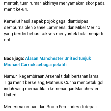
mentah, tuan rumah akhirnya menyamakan skor pada
menit ke-84.
Kemelut hasil sepak pojok gagal diantisipasi
sempurna oleh Sanne Lammens, dan Mikel Merino
yang berdiri bebas sukses menyontek bola menjadi
gol.
Baca juga:
Alasan Manchester United tunjuk
Michael Carrick sebagai pelatih
Namun, kegembiraan Arsenal tidak bertahan lama.
Tiga menit berselang, Matheus Cunha mencetak gol
indah yang memastikan kemenangan Manchester
United.
Menerima umpan dari Bruno Fernandes di depan