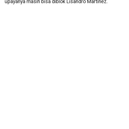
upayanya masih bisa diblok Lisandro Martinez.