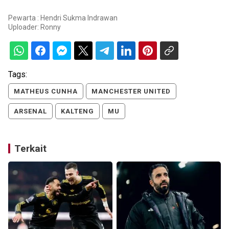
Pewarta : Hendri Sukma Indrawan
Uploader:
Ronny
Tags:
MATHEUS CUNHA
MANCHESTER UNITED
ARSENAL
KALTENG
MU
Terkait