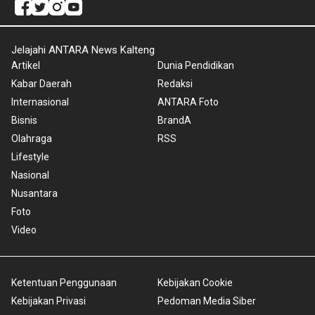
Jelajahi ANTARA News Kalteng
Artikel
Dunia Pendidikan
Kabar Daerah
Redaksi
Internasional
ANTARA Foto
Bisnis
BrandA
Olahraga
RSS
Lifestyle
Nasional
Nusantara
Foto
Video
Ketentuan Penggunaan
Kebijakan Cookie
Kebijakan Privasi
Pedoman Media Siber