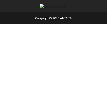
Copyright © 2026 ANTARA