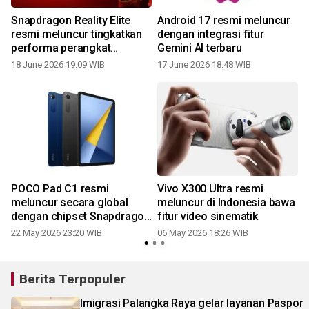
Snapdragon Reality Elite
Android 17 resmi meluncur
resmi meluncur tingkatkan
dengan integrasi fitur
performa perangkat
Gemini AI terbaru
augmented reality
18 June 2026 19:09 WIB
17 June 2026 18:48 WIB
2
POCO Pad C1 resmi
Vivo X300 Ultra resmi
meluncur secara global
meluncur di Indonesia bawa
dengan chipset Snapdragon
fitur video sinematik
6s Gen 2
22 May 2026 23:20 WIB
06 May 2026 18:26 WIB
2
Berita Terpopuler
Imigrasi Palangka Raya gelar layanan Paspor