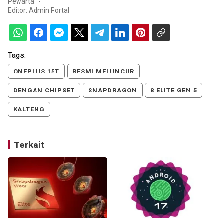
Pewarta : -
Editor:
Admin Portal
Tags:
ONEPLUS 15T
RESMI MELUNCUR
DENGAN CHIPSET
SNAPDRAGON
8 ELITE GEN 5
KALTENG
Terkait