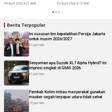
29 April 2026 8:21 WIB
23 April 2026 8:13 WIB
0
Berita Terpopuler
Ini sususan tim kepelatihan Persija Jakarta
untuk musim 2026/2027
21 jam lalu
Senyaman apa Suzuki XL7 Alpha Hybrid? Ini
impresi singkat di GIIAS 2026
21 jam lalu
Pemkab Kotim imbau masyarakat gunakan
masker cegah terpapar udara tidak sehat
19 jam lalu