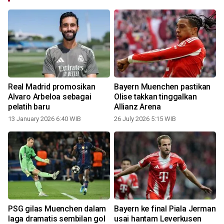
Real Madrid promosikan
Bayern Muenchen pastikan
Alvaro Arbeloa sebagai
Olise takkan tinggalkan
pelatih baru
Allianz Arena
13 January 2026 6:40 WIB
26 July 2026 5:15 WIB
1
PSG gilas Muenchen dalam
Bayern ke final Piala Jerman
g
laga dramatis sembilan gol
usai hantam Leverkusen