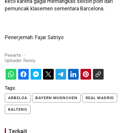
kecil karena gagal memangkas selisih poin dari
pemuncak klasemen sementara Barcelona.
Penerjemah: Fajar Satriyo
Pewarta : -
Uploader:
Ronny
Tags:
ARBELOA
BAYERN MUENCHEN
REAL MADRID
KALTENG
Terkait