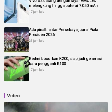
Vivo S2 datang dengan layar AMOLED
melengkung hingga baterai 7.050 mAh
17 jam lalu
Adu pinalti antar Persebaya juarai Piala
Presiden 2026
23 jam lalu
Redmi bocorkan K200, siap jadi generasi
baru pengganti K100
17 jam lalu
Video