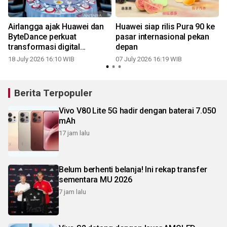
Airlangga ajak Huawei dan
Huawei siap rilis Pura 90 ke
ByteDance perkuat
pasar internasional pekan
transformasi digital
depan
Indonesia
18 July 2026 16:10 WIB
07 July 2026 16:19 WIB
2
Berita Terpopuler
Vivo V80 Lite 5G hadir dengan baterai 7.050
mAh
17 jam lalu
Belum berhenti belanja! Ini rekap transfer
sementara MU 2026
7 jam lalu