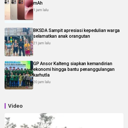
mAh
1 jam lalu
BKSDA Sampit apresiasi kepedulian warga
selamatkan anak orangutan
21 jam lalu
GP Ansor Kalteng siapkan kemandirian
ekonomi hingga bantu penanggulangan
karhutla
20 jam lalu
Video