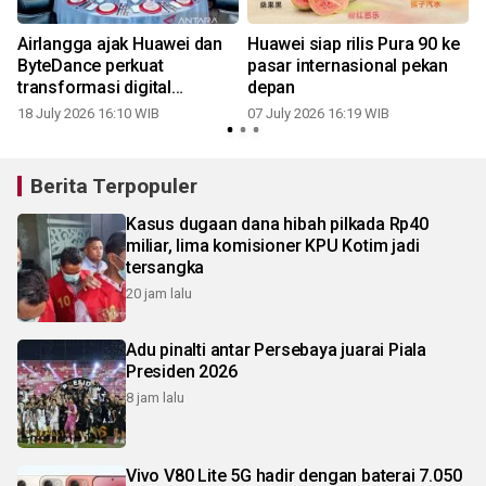
Airlangga ajak Huawei dan
Huawei siap rilis Pura 90 ke
ByteDance perkuat
pasar internasional pekan
transformasi digital
depan
Indonesia
18 July 2026 16:10 WIB
07 July 2026 16:19 WIB
2
Berita Terpopuler
Kasus dugaan dana hibah pilkada Rp40
miliar, lima komisioner KPU Kotim jadi
tersangka
20 jam lalu
Adu pinalti antar Persebaya juarai Piala
Presiden 2026
8 jam lalu
Vivo V80 Lite 5G hadir dengan baterai 7.050