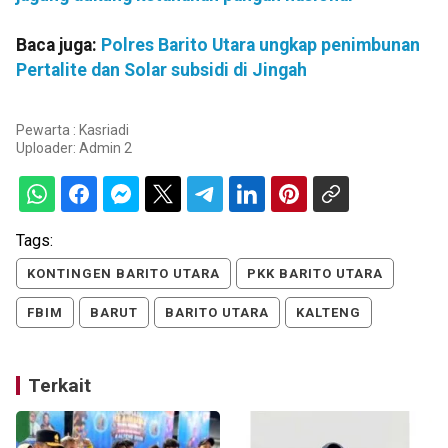
Baca juga:
Polres Barito Utara ungkap penimbunan
Pertalite dan Solar subsidi di Jingah
Pewarta : Kasriadi
Uploader:
Admin 2
Tags:
KONTINGEN BARITO UTARA
PKK BARITO UTARA
FBIM
BARUT
BARITO UTARA
KALTENG
Terkait