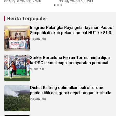
BBM sesuai kewenangan
kesehatan di Kobar
02 August 2026 1:32 WIB
30 July 2026 17:55 WIB
3
Berita Terpopuler
Imigrasi Palangka Raya gelar layanan Paspor
Simpatik di akhir pekan sambut HUT ke-81 RI
18 jam lalu
Striker Barcelona Ferran Torres minta dijual
ke PSG seusai capai persyaratan personal
9 jam lalu
Dishut Kalteng optimalkan patroli drone
pantau titik api, gerak cepat tangani karhutla
20 jam lalu