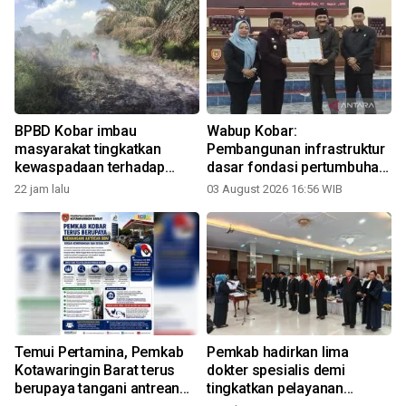
BPBD Kobar imbau
Wabup Kobar:
masyarakat tingkatkan
Pembangunan infrastruktur
kewaspadaan terhadap
dasar fondasi pertumbuhan
potensi karhutla
ekonomi
22 jam lalu
03 August 2026 16:56 WIB
3
Temui Pertamina, Pemkab
Pemkab hadirkan lima
Kotawaringin Barat terus
dokter spesialis demi
berupaya tangani antrean
tingkatkan pelayanan