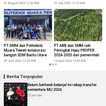
01 August 2026 12:50 WIB
07 July 2026 15:14 WIB
PT SMM dan Politeknik
PT ABB dan SMM raih
Muara Teweh kolaborasi
Peringkat Hijau PROPER
bangun SDM Barito Utara
2024-2025 dari pemerintah
09 June 2026 12:34 WIB
14 April 2026 14:49 WIB
3
Berita Terpopuler
Belum berhenti belanja! Ini rekap transfer
sementara MU 2026
15 jam lalu