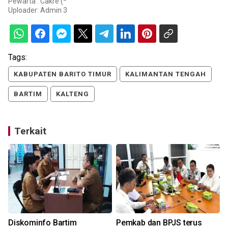
Pewarta : Cakre (*
Uploader:
Admin 3
Tags:
KABUPATEN BARITO TIMUR
KALIMANTAN TENGAH
BARTIM
KALTENG
Terkait
Diskominfo Bartim
Pemkab dan BPJS terus