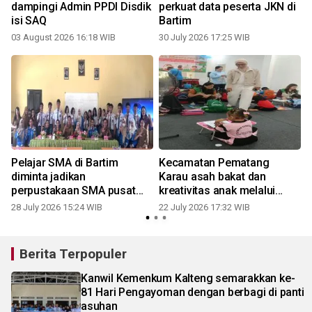
dampingi Admin PPDI Disdik
perkuat data peserta JKN di
isi SAQ
Bartim
03 August 2026 16:18 WIB
30 July 2026 17:25 WIB
2
Pelajar SMA di Bartim
Kecamatan Pematang
diminta jadikan
Karau asah bakat dan
perpustakaan SMA pusat
kreativitas anak melalui
gagasan dan inovasi
lomba
28 July 2026 15:24 WIB
22 July 2026 17:32 WIB
1
Berita Terpopuler
Kanwil Kemenkum Kalteng semarakkan ke-
81 Hari Pengayoman dengan berbagi di panti
asuhan