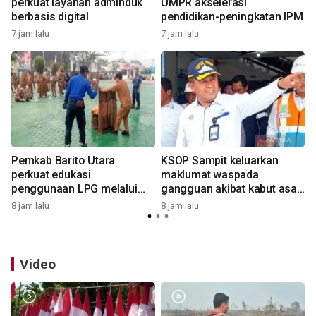
perkuat layanan adminduk
UMPR akselerasi
berbasis digital
pendidikan-peningkatan IPM
9
7 jam lalu
7 jam lalu
Pemkab Barito Utara
KSOP Sampit keluarkan
perkuat edukasi
maklumat waspada
penggunaan LPG melalui
gangguan akibat kabut asap
ASN
di perairan
8 jam lalu
8 jam lalu
9
Video