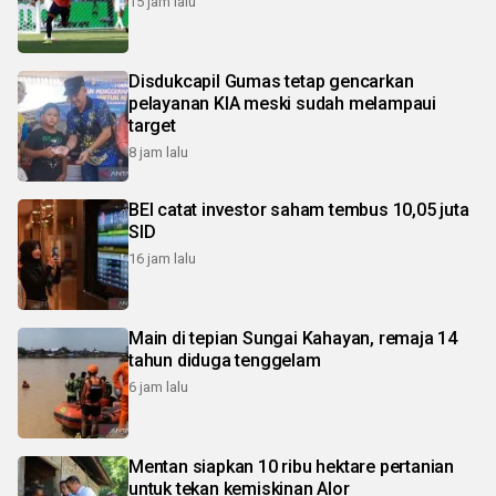
15 jam lalu
Disdukcapil Gumas tetap gencarkan
pelayanan KIA meski sudah melampaui
target
8 jam lalu
BEI catat investor saham tembus 10,05 juta
SID
16 jam lalu
Main di tepian Sungai Kahayan, remaja 14
tahun diduga tenggelam
6 jam lalu
Mentan siapkan 10 ribu hektare pertanian
untuk tekan kemiskinan Alor