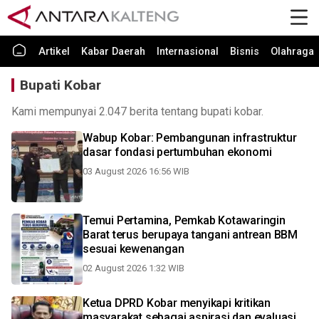
Artikel
Kabar Daerah
Internasional
Bisnis
Olahraga
Bupati Kobar
Kami mempunyai 2.047 berita tentang bupati kobar.
Wabup Kobar: Pembangunan infrastruktur
dasar fondasi pertumbuhan ekonomi
03 August 2026 16:56 WIB
Temui Pertamina, Pemkab Kotawaringin
Barat terus berupaya tangani antrean BBM
sesuai kewenangan
02 August 2026 1:32 WIB
Ketua DPRD Kobar menyikapi kritikan
masyarakat sebagai aspirasi dan evaluasi