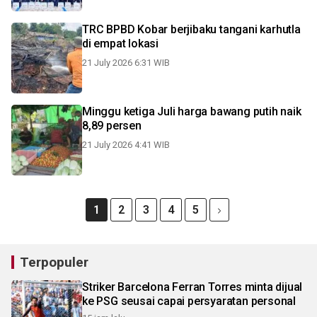
TRC BPBD Kobar berjibaku tangani karhutla
di empat lokasi
21 July 2026 6:31 WIB
Minggu ketiga Juli harga bawang putih naik
8,89 persen
21 July 2026 4:41 WIB
1
2
3
4
5
Terpopuler
Striker Barcelona Ferran Torres minta dijual
ke PSG seusai capai persyaratan personal