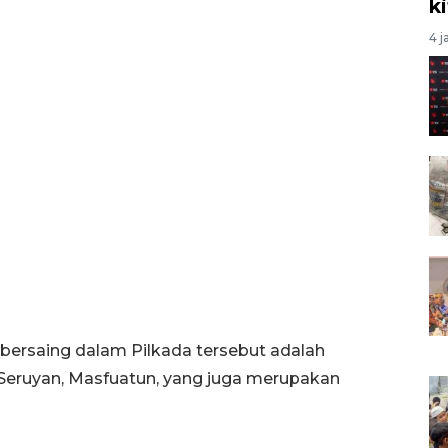
k
4 j
bersaing dalam Pilkada tersebut adalah
ruyan, Masfuatun, yang juga merupakan