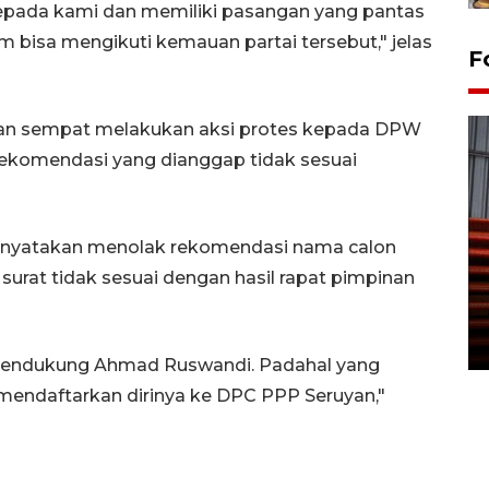
pada kami dan memiliki pasangan yang pantas
 bisa mengikuti kemauan partai tersebut," jelas
F
n sempat melakukan aksi protes kepada DPW
rekomendasi yang dianggap tidak sesuai
nyatakan menolak rekomendasi nama calon
Prediksi puncak musim
surat tidak sesuai dengan hasil rapat pimpinan
kemarau di Kalimantan
Tengah
22 July 2026 17:18 WIB
 mendukung Ahmad Ruswandi. Padahal yang
mendaftarkan dirinya ke DPC PPP Seruyan,"