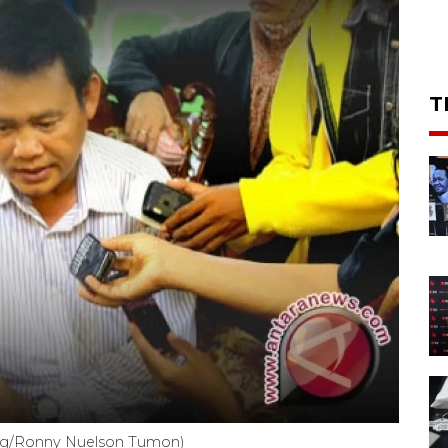
T
g/Ronny Nuelson Tumon)