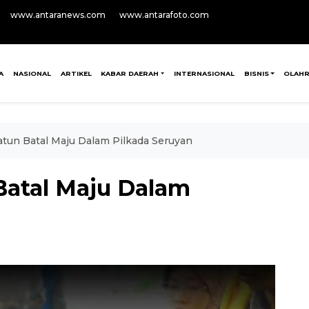
www.antaranews.com
www.antarafoto.com
A
NASIONAL
ARTIKEL
KABAR DAERAH
INTERNASIONAL
BISNIS
OLAH
un Batal Maju Dalam Pilkada Seruyan
atal Maju Dalam