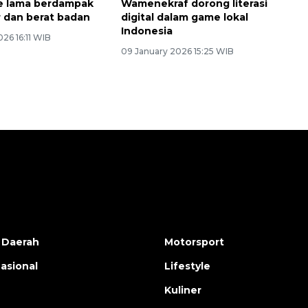
e lama berdampak
Wamenekraf dorong literasi
r dan berat badan
digital dalam game lokal
Indonesia
026 16:11 WIB
09 January 2026 15:25 WIB
 Daerah
Motorsport
nasional
Lifestyle
Kuliner