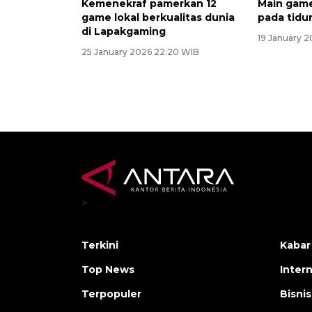
Kemenekraf pamerkan 12
Main gam
game lokal berkualitas dunia
pada tidu
di Lapakgaming
19 January 2
25 January 2026 22:20 WIB
>
Terkini
Kabar
Top News
Inter
Terpopuler
Bisnis