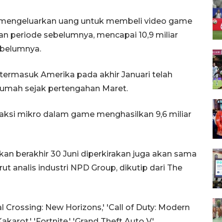
 mengeluarkan uang untuk membeli video game
kan periode sebelumnya, mencapai 10,9 miliar
sebelumnya.
ermasuk Amerika pada akhir Januari telah
umah sejak pertengahan Maret.
aksi mikro dalam game menghasilkan 9,6 miliar
kan berakhir 30 Juni diperkirakan juga akan sama
ut analis industri NPD Group, dikutip dari The
 Crossing: New Horizons,' 'Call of Duty: Modern
akarot,' 'Fortnite,' 'Grand Theft Auto V,'