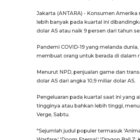
Jakarta (ANTARA) - Konsumen Amerika
lebih banyak pada kuartal ini dibanding
dolar AS atau naik 9 persen dari tahun 
Pandemi COVID-19 yang melanda dunia, t
membuat orang untuk berada di dalam r
Menurut NPD, penjualan game dan trans
dolar AS dari angka 10,9 miliar dolar AS.
Pengeluaran pada kuartal saat ini yang a
tingginya atau bahkan lebih tinggi, menur
Verge, Sabtu.
"Sejumlah judul populer termasuk 'Animal
Warfare,' 'Doom Eternal,' 'Dragon Ball Z: K