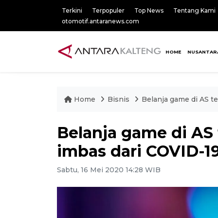
Terkini
Terpopuler
Top News
Tentang Kami
otomotif.antaranews.com
HOME
NUSANTAR
Home
Bisnis
Belanja game di AS t
Belanja game di AS
imbas dari COVID-1
Sabtu, 16 Mei 2020 14:28 WIB