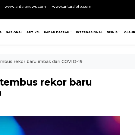
www.antaranews.com
www.antarafoto.com
A
NASIONAL
ARTIKEL
KABAR DAERAH
INTERNASIONAL
BISNIS
OLAH
embus rekor baru imbas dari COVID-19
 tembus rekor baru
9