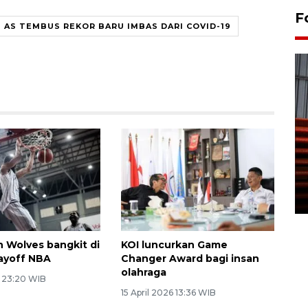
F
 AS TEMBUS REKOR BARU IMBAS DARI COVID-19
Prediksi puncak musim
kemarau di Kalimantan
Tengah
22 July 2026 17:18 WIB
 Wolves bangkit di
KOI luncurkan Game
ayoff NBA
Changer Award bagi insan
olahraga
6 23:20 WIB
15 April 2026 13:36 WIB