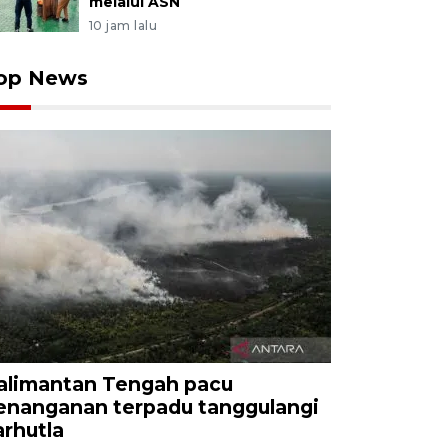
melalui ASN
10 jam lalu
op News
alimantan Tengah pacu
enanganan terpadu tanggulangi
arhutla