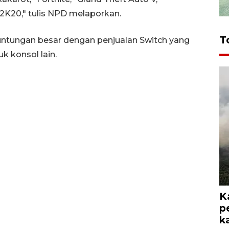
 2K20," tulis NPD melaporkan.
T
euntungan besar dengan penjualan Switch yang
 konsol lain.
K
p
k