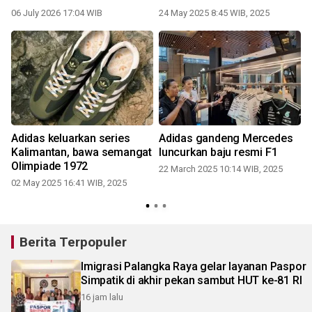
06 July 2026 17:04 WIB
24 May 2025 8:45 WIB, 2025
Adidas keluarkan series
Adidas gandeng Mercedes
Kalimantan, bawa semangat
luncurkan baju resmi F1
r
Olimpiade 1972
22 March 2025 10:14 WIB, 2025
02 May 2025 16:41 WIB, 2025
Berita Terpopuler
Imigrasi Palangka Raya gelar layanan Paspor
Simpatik di akhir pekan sambut HUT ke-81 RI
16 jam lalu