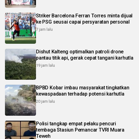
Striker Barcelona Ferran Torres minta dijual
ke PSG seusai capai persyaratan personal
7 jam lalu
Dishut Kalteng optimalkan patroli drone
pantau titik api, gerak cepat tangani karhutla
19 jam lalu
BPBD Kobar imbau masyarakat tingkatkan
kewaspadaan terhadap potensi karhutla
20 jam lalu
Polisi tangkap empat pelaku pencuri
tembaga Stasiun Pemancar TVRI Muara
Teweh