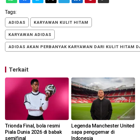
Tags:
ADIDAS
KARYAWAN KULIT HITAM
KARYAWAN ADIDAS
ADIDAS AKAN PERBANYAK KARYAWAN DARI KULIT HITAM D
Terkait
X
Trionda Final, bola resmi
Legenda Manchester United
Piala Dunia 2026 di babak
sapa penggemar di
semifinal
Indonesia
0