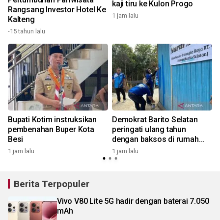
kaji tiru ke Kulon Progo
Rangsang Investor Hotel Ke
1 jam lalu
Kalteng
1
-15 tahun lalu
Bupati Kotim instruksikan
Demokrat Barito Selatan
pembenahan Buper Kota
peringati ulang tahun
Besi
dengan baksos di rumah
1
ibadah
1 jam lalu
1 jam lalu
Berita Terpopuler
Vivo V80 Lite 5G hadir dengan baterai 7.050
mAh