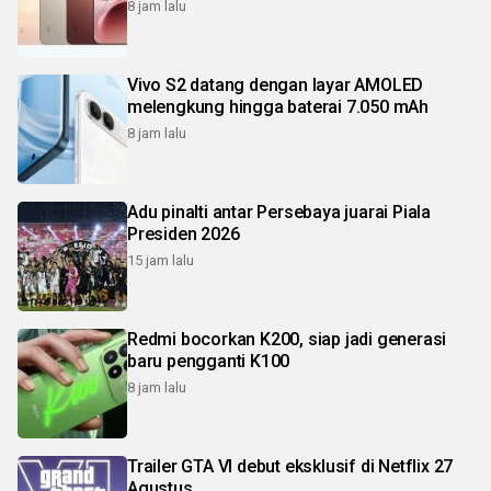
8 jam lalu
Vivo S2 datang dengan layar AMOLED
melengkung hingga baterai 7.050 mAh
8 jam lalu
Adu pinalti antar Persebaya juarai Piala
Presiden 2026
15 jam lalu
Redmi bocorkan K200, siap jadi generasi
baru pengganti K100
8 jam lalu
Trailer GTA VI debut eksklusif di Netflix 27
Agustus