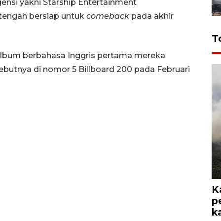
ensi yakni Starship Entertainment
ngah bersiap untuk
comeback
pada akhir
T
album berbahasa Inggris pertama mereka
ebutnya di nomor 5 Billboard 200 pada Februari
K
p
k