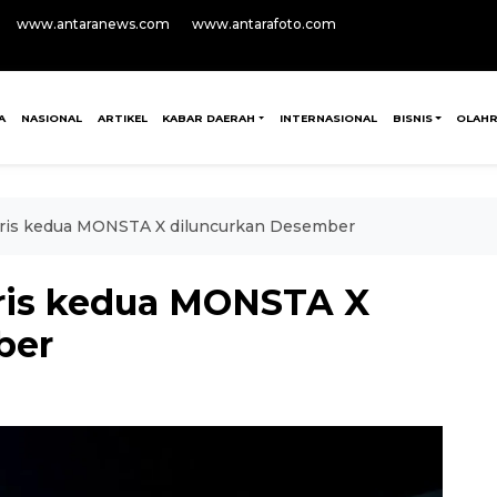
www.antaranews.com
www.antarafoto.com
A
NASIONAL
ARTIKEL
KABAR DAERAH
INTERNASIONAL
BISNIS
OLAH
ris kedua MONSTA X diluncurkan Desember
ris kedua MONSTA X
ber