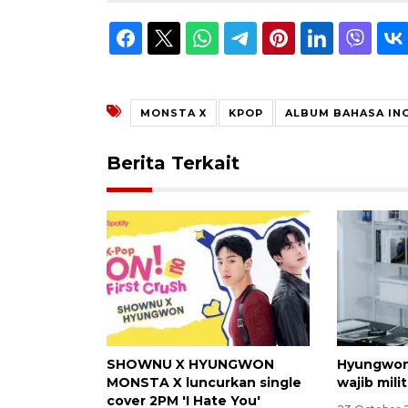
MONSTA X
KPOP
ALBUM BAHASA IN
Berita Terkait
SHOWNU X HYUNGWON
Hyungwon
MONSTA X luncurkan single
wajib mil
cover 2PM 'I Hate You'