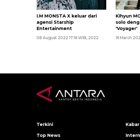
I.M MONSTA X keluar dari
Kihyun M
agensi Starship
solo deng
Entertainment
'Voyager'
08 August 2022 17:16 WIB, 2022
16 March 20
>
Terkini
Kabar
Top News
Inter