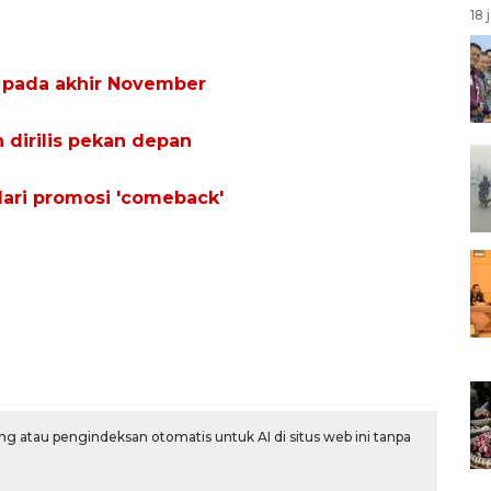
18 
 pada akhir November
 dirilis pekan depan
ri promosi 'comeback'
g atau pengindeksan otomatis untuk AI di situs web ini tanpa