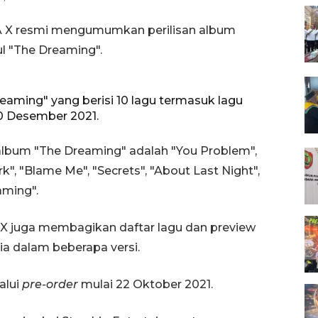
A X resmi mengumumkan perilisan album
l "The Dreaming".
aming" yang berisi 10 lagu termasuk lagu
 10 Desember 2021.
 album "The Dreaming" adalah "You Problem",
k", "Blame Me", "Secrets", "About Last Night",
aming".
 juga membagikan daftar lagu dan preview
a dalam beberapa versi.
alui
pre-order
mulai 22 Oktober 2021.