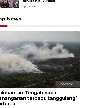
hingga Rp1,5 miliar
6 jam lalu
op News
alimantan Tengah pacu
enanganan terpadu tanggulangi
arhutla