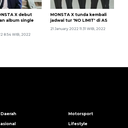
ONSTA X debut
MONSTA X tunda kembali
an album single
jadwal tur 'NO LIMIT' di AS
21 January 2022 11:31 WIB, 2022
22 8:54 WIB, 2022
 Daerah
Motorsport
nasional
Lifestyle