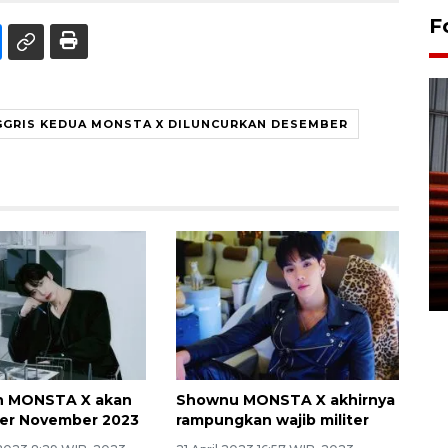
F
GGRIS KEDUA MONSTA X DILUNCURKAN DESEMBER
Prediksi puncak musim
kemarau di Kalimantan
Tengah
22 July 2026 17:18 WIB
 MONSTA X akan
Shownu MONSTA X akhirnya
iter November 2023
rampungkan wajib militer