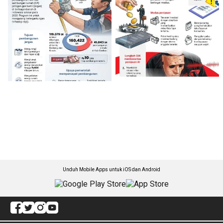
Unduh Mobile Apps untuk iOS dan Android