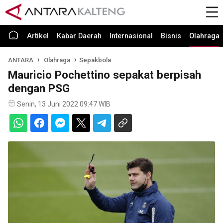
Artikel
Kabar Daerah
Internasional
Bisnis
Olahraga
ANTARA
Olahraga
Sepakbola
Mauricio Pochettino sepakat berpisah
dengan PSG
Senin, 13 Juni 2022 09:47 WIB