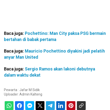
Baca juga:
Pochettino: Man City paksa PSG bermain
bertahan di babak pertama
Baca juga:
Mauricio Pochettino diyakini jadi pelatih
anyar Man United
Baca juga:
Sergio Ramos akan lakoni debutnya
dalam waktu dekat
Pewarta : Jafar M Sidik
Uploader:
Admin Kalteng