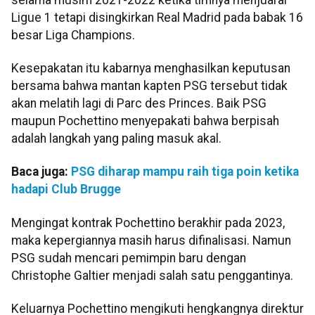
Ligue 1 tetapi disingkirkan Real Madrid pada babak 16
besar Liga Champions.
Kesepakatan itu kabarnya menghasilkan keputusan
bersama bahwa mantan kapten PSG tersebut tidak
akan melatih lagi di Parc des Princes. Baik PSG
maupun Pochettino menyepakati bahwa berpisah
adalah langkah yang paling masuk akal.
Baca juga:
PSG diharap mampu raih tiga poin ketika
hadapi Club Brugge
Mengingat kontrak Pochettino berakhir pada 2023,
maka kepergiannya masih harus difinalisasi. Namun
PSG sudah mencari pemimpin baru dengan
Christophe Galtier menjadi salah satu penggantinya.
Keluarnya Pochettino mengikuti hengkangnya direktur