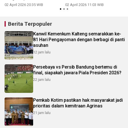
unggulan
Poco Pad
02 April 2026 20:35 WIB
02 April 2026 11:03 WIB
1
Berita Terpopuler
Kanwil Kemenkum Kalteng semarakkan ke-
81 Hari Pengayoman dengan berbagi di panti
asuhan
12 jam lalu
Persebaya vs Persib Bandung bertemu di
final, siapakah jawara Piala Presiden 2026?
22 jam lalu
Pemkab Kotim pastikan hak masyarakat jadi
prioritas dalam kemitraan Agrinas
21 jam lalu