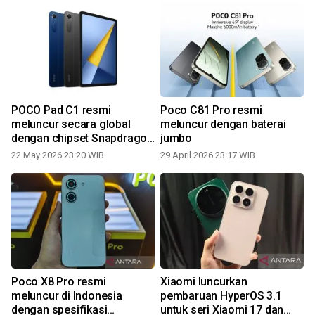
POCO Pad C1 resmi
Poco C81 Pro resmi
meluncur secara global
meluncur dengan baterai
dengan chipset Snapdragon
jumbo
6s Gen 2
22 May 2026 23:20 WIB
29 April 2026 23:17 WIB
o
Poco X8 Pro resmi
Xiaomi luncurkan
meluncur di Indonesia
pembaruan HyperOS 3.1
dengan spesifikasi
untuk seri Xiaomi 17 dan