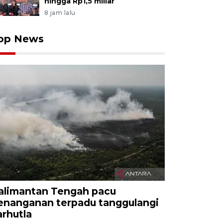
hingga Rp1,5 miliar
8 jam lalu
op News
alimantan Tengah pacu
enanganan terpadu tanggulangi
arhutla