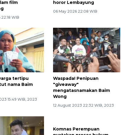
lam film
horor Lembayung
ng
06 May 2026 22:08 WIB
 22:18 WIB
arga tertipu
Waspada! Penipuan
tut nama Baim
"giveaway"
mengatasnamakan Baim
Wong
023 15:49 WIB, 2023
12 August 2023 22:32 WIB, 2023