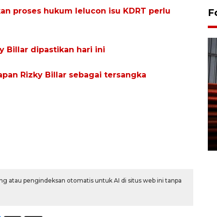
n proses hukum lelucon isu KDRT perlu
F
illar dipastikan hari ini
apan Rizky Billar sebagai tersangka
Prediksi puncak musim
kemarau di Kalimantan
Tengah
22 July 2026 17:18 WIB
g atau pengindeksan otomatis untuk AI di situs web ini tanpa