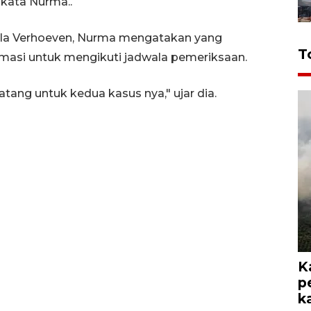
 kata Nurma..
la Verhoeven, Nurma mengatakan yang
T
asi untuk mengikuti jadwala pemeriksaan.
tang untuk kedua kasus nya," ujar dia.
K
p
k