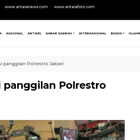
www.antaranews.com
www.antarafoto.com
A
NASIONAL
ARTIKEL
KABAR DAERAH
INTERNASIONAL
BISNIS
OLAH
i panggilan Polrestro Jaksel
 panggilan Polrestro