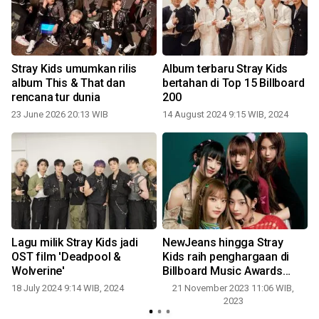
Stray Kids umumkan rilis
Album terbaru Stray Kids
album This & That dan
bertahan di Top 15 Billboard
rencana tur dunia
200
0
23 June 2026 20:13 WIB
14 August 2024 9:15 WIB, 2024
Lagu milik Stray Kids jadi
NewJeans hingga Stray
OST film 'Deadpool &
Kids raih penghargaan di
Wolverine'
Billboard Music Awards
1
2023
18 July 2024 9:14 WIB, 2024
21 November 2023 11:06 WIB,
2023