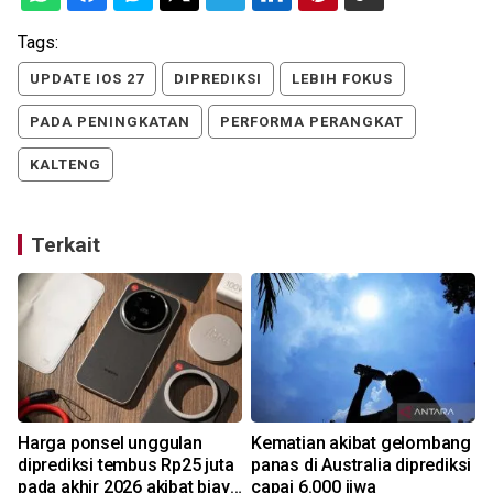
Tags:
UPDATE IOS 27
DIPREDIKSI
LEBIH FOKUS
PADA PENINGKATAN
PERFORMA PERANGKAT
KALTENG
Terkait
g
Harga ponsel unggulan
Kematian akibat gelombang
diprediksi tembus Rp25 juta
panas di Australia diprediksi
pada akhir 2026 akibat biaya
capai 6.000 jiwa