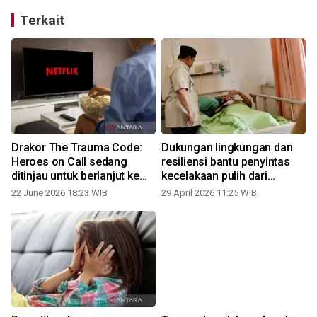
Terkait
Drakor The Trauma Code:
Dukungan lingkungan dan
Heroes on Call sedang
resiliensi bantu penyintas
ditinjau untuk berlanjut ke
kecelakaan pulih dari
musim kedua
trauma
22 June 2026 18:23 WIB
29 April 2026 11:25 WIB