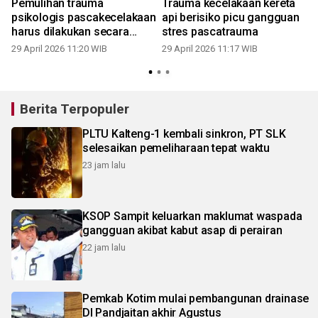
Pemulihan trauma
Trauma kecelakaan kereta
psikologis pascakecelakaan
api berisiko picu gangguan
h
harus dilakukan secara
stres pascatrauma
bertahap
29 April 2026 11:20 WIB
29 April 2026 11:17 WIB
Berita Terpopuler
PLTU Kalteng-1 kembali sinkron, PT SLK
selesaikan pemeliharaan tepat waktu
23 jam lalu
KSOP Sampit keluarkan maklumat waspada
gangguan akibat kabut asap di perairan
22 jam lalu
Pemkab Kotim mulai pembangunan drainase
DI Pandjaitan akhir Agustus