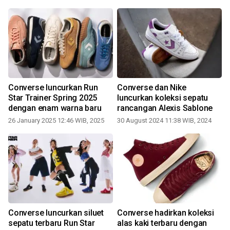
n
Converse luncurkan Run
Converse dan Nike
Star Trainer Spring 2025
luncurkan koleksi sepatu
dengan enam warna baru
rancangan Alexis Sablone
26 January 2025 12:46 WIB, 2025
30 August 2024 11:38 WIB, 2024
1
Converse luncurkan siluet
Converse hadirkan koleksi
N
sepatu terbaru Run Star
alas kaki terbaru dengan