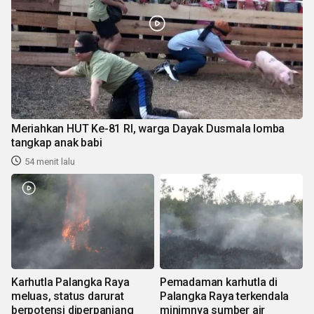
Meriahkan HUT Ke-81 RI, warga Dayak Dusmala lomba
tangkap anak babi
54 menit lalu
Karhutla Palangka Raya
Pemadaman karhutla di
meluas, status darurat
Palangka Raya terkendala
berpotensi diperpanjang
minimnya sumber air