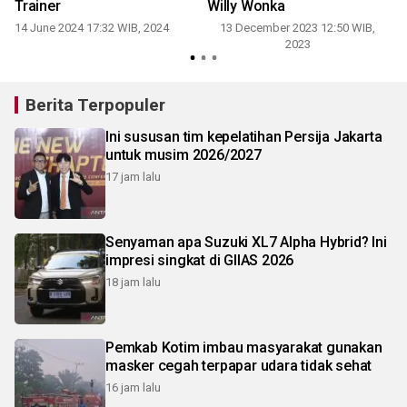
Trainer
Willy Wonka
14 June 2024 17:32 WIB, 2024
13 December 2023 12:50 WIB,
2023
Berita Terpopuler
Ini sususan tim kepelatihan Persija Jakarta
untuk musim 2026/2027
17 jam lalu
Senyaman apa Suzuki XL7 Alpha Hybrid? Ini
impresi singkat di GIIAS 2026
18 jam lalu
Pemkab Kotim imbau masyarakat gunakan
masker cegah terpapar udara tidak sehat
16 jam lalu