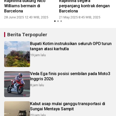
Raphinha dukung Nico
Raphinha segera
Williams bermain di
perpanjang kontrak dengan
Barcelona
Barcelona
28 June 2025 12:43 WIB, 2025
21 May 2025 8:45 WIB, 2025
Berita Terpopuler
Bupati Kotim instruksikan seluruh OPD turun
tangan atasi karhutla
19 jam lalu
Veda Ega finis posisi sembilan pada Moto3
Inggris 2026
8 jam lalu
Kabut asap mulai ganggu transportasi di
Sungai Mentaya Sampit
20 jam lalu