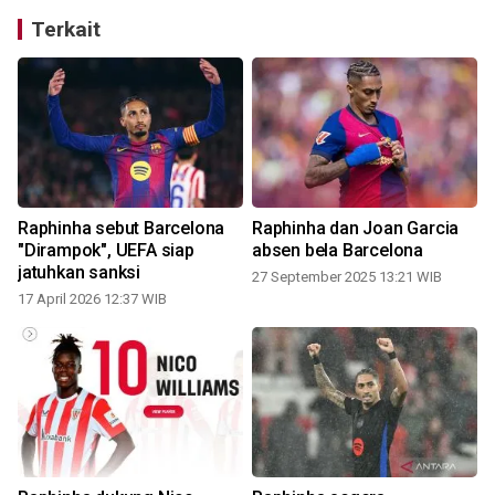
Terkait
Raphinha sebut Barcelona
Raphinha dan Joan Garcia
"Dirampok", UEFA siap
absen bela Barcelona
jatuhkan sanksi
27 September 2025 13:21 WIB
2
17 April 2026 12:37 WIB