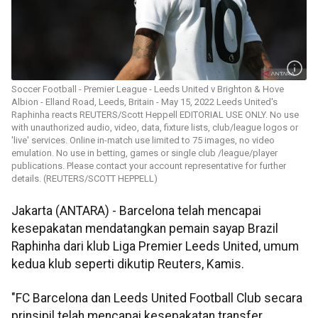
Soccer Football - Premier League - Leeds United v Brighton & Hove
Albion - Elland Road, Leeds, Britain - May 15, 2022 Leeds United's
Raphinha reacts REUTERS/Scott Heppell EDITORIAL USE ONLY. No use
with unauthorized audio, video, data, fixture lists, club/league logos or
'live' services. Online in-match use limited to 75 images, no video
emulation. No use in betting, games or single club /league/player
publications. Please contact your account representative for further
details. (REUTERS/SCOTT HEPPELL)
Jakarta (ANTARA) - Barcelona telah mencapai
kesepakatan mendatangkan pemain sayap Brazil
Raphinha dari klub Liga Premier Leeds United, umum
kedua klub seperti dikutip Reuters, Kamis.
"FC Barcelona dan Leeds United Football Club secara
prinsipil telah mencapai kesepakatan transfer