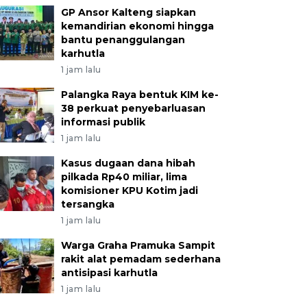
GP Ansor Kalteng siapkan
kemandirian ekonomi hingga
bantu penanggulangan
karhutla
1 jam lalu
Palangka Raya bentuk KIM ke-
38 perkuat penyebarluasan
informasi publik
1 jam lalu
Kasus dugaan dana hibah
pilkada Rp40 miliar, lima
komisioner KPU Kotim jadi
tersangka
1 jam lalu
Warga Graha Pramuka Sampit
rakit alat pemadam sederhana
antisipasi karhutla
1 jam lalu