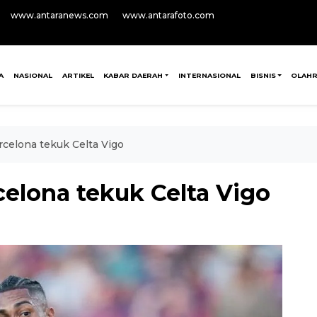
www.antaranews.com
www.antarafoto.com
A
NASIONAL
ARTIKEL
KABAR DAERAH
INTERNASIONAL
BISNIS
OLAH
celona tekuk Celta Vigo
elona tekuk Celta Vigo