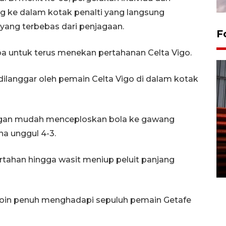
 ke dalam kotak penalti yang langsung
yang terbebas dari penjagaan.
F
a untuk terus menekan pertahanan Celta Vigo.
ilanggar oleh pemain Celta Vigo di dalam kotak
ngan mudah menceploskan bola ke gawang
Prediksi puncak musim
a unggul 4-3.
kemarau di Kalimantan
Tengah
rtahan hingga wasit meniup peluit panjang
22 July 2026 17:18 WIB
 poin penuh menghadapi sepuluh pemain Getafe