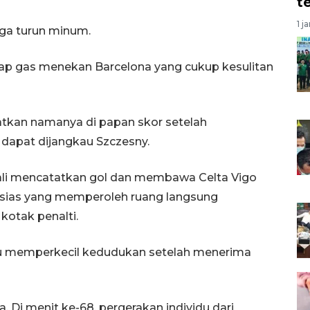
t
1 j
gga turun minum.
ap gas menekan Barcelona yang cukup kesulitan
tatkan namanya di papan skor setelah
k dapat dijangkau Szczesny.
ali mencatatkan gol dan membawa Celta Vigo
Iglesias yang memperoleh ruang langsung
otak penalti.
 memperkecil kedudukan setelah menerima
 Di menit ke-68, pergerakan individu dari