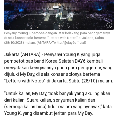
Penyanyi Young K berpose dengan latar belakang para penggemarnya
di sela konser solo bertema "Letters with Notes" di Jakarta, Sabtu
(28/10/2023) malam. (ANTARA/Twitter/@day6official)
Jakarta (ANTARA) - Penyanyi Young K yang juga
pembetot bas band Korea Selatan DAY6 kembali
menyatakan keinginannya pada para penggemar, yang
dijuluki My Day, di sela konser solonya bertema
"Letters with Notes" di Jakarta, Sabtu (28/10) malam.
"Untuk kalian, My Day, tidak banyak yang aku inginkan
dari kalian. Suara kalian, senyuman kalian dan
(semoga kalian bisa) tidur malam yang nyenyak," kata
Young K, yang disambut jeritan para My Day.