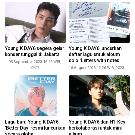
Young K DAY6 segera gelar
Young K DAY6 luncurkan
konser tunggal di Jakarta
daftar lagu untuk album
solo 'Letters with notes'
05 September 2023 16:46 WIB,
2023
16 August 2023 12:26 WIB, 2023
Lagu baru Young K DAY6
Young K DAY6 dan H1-Key
I
'Better Day' resmi luncurkan
berkolaborasi untuk mini
secara global
album