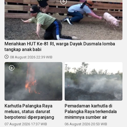
Meriahkan HUT Ke-81 RI, warga Dayak Dusmala lomba
tangkap anak babi
08 August 2026 22:39 WIB
Karhutla Palangka Raya
Pemadaman karhutla di
meluas, status darurat
Palangka Raya terkendala
berpotensi diperpanjang
minimnya sumber air
07 August 2026 17:37 WIB
06 August 2026 20:53 WIB