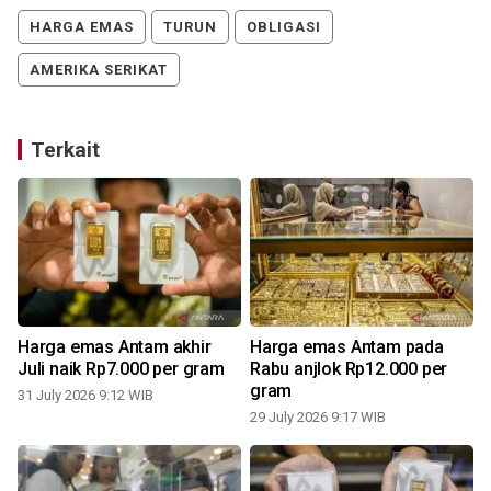
HARGA EMAS
TURUN
OBLIGASI
AMERIKA SERIKAT
Terkait
Harga emas Antam akhir
Harga emas Antam pada
Juli naik Rp7.000 per gram
Rabu anjlok Rp12.000 per
gram
31 July 2026 9:12 WIB
0
29 July 2026 9:17 WIB