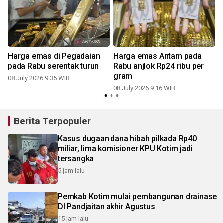
Harga emas di Pegadaian
Harga emas Antam pada
pada Rabu serentak turun
Rabu anjlok Rp24 ribu per
gram
08 July 2026 9:35 WIB
08 July 2026 9:16 WIB
Berita Terpopuler
Kasus dugaan dana hibah pilkada Rp40
miliar, lima komisioner KPU Kotim jadi
tersangka
5 jam lalu
Pemkab Kotim mulai pembangunan drainase
DI Pandjaitan akhir Agustus
15 jam lalu