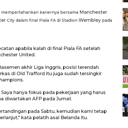
Manchester
 mempertahankan kariernya bersama
ter
Wembley
City dalam final Piala FA di Stadion
pada
atan apabila kalah di final Piala FA setelah
hester United.
klasemen akhir Liga Inggris, posisi terendah
as di Old Trafford itu juga sudah tersingkir
Champions.
n. Saya hanya fokus pada pekerjaan yang harus
na diwartakan AFP pada Jumat.
tandingan pada Sabtu, kemudian kami tetap
rlanjut," kata pelatih asal Belanda itu.