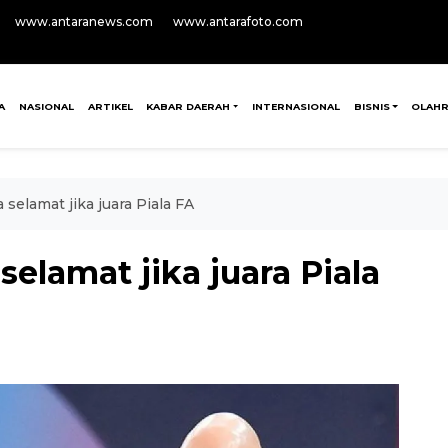
www.antaranews.com
www.antarafoto.com
A
NASIONAL
ARTIKEL
KABAR DAERAH
INTERNASIONAL
BISNIS
OLAH
 selamat jika juara Piala FA
selamat jika juara Piala