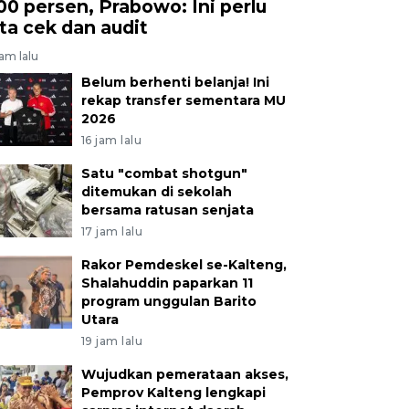
00 persen, Prabowo: Ini perlu
ita cek dan audit
jam lalu
Belum berhenti belanja! Ini
rekap transfer sementara MU
2026
16 jam lalu
Satu "combat shotgun"
ditemukan di sekolah
bersama ratusan senjata
17 jam lalu
Rakor Pemdeskel se-Kalteng,
Shalahuddin paparkan 11
program unggulan Barito
Utara
19 jam lalu
Wujudkan pemerataan akses,
Pemprov Kalteng lengkapi