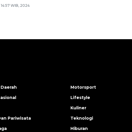
4 14:57 WIB, 2024
 Daerah
Motorsport
nasional
Lifestyle
Kuliner
Dan Pariwisata
Teknologi
aga
Hiburan