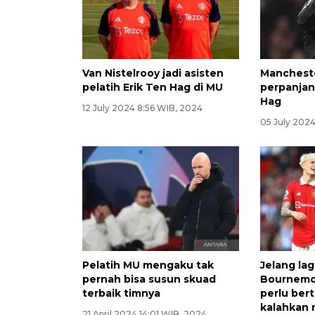
Van Nistelrooy jadi asisten
Manchest
pelatih Erik Ten Hag di MU
perpanjan
Hag
12 July 2024 8:56 WIB, 2024
05 July 202
Pelatih MU mengaku tak
Jelang la
pernah bisa susun skuad
Bournemou
terbaik timnya
perlu ber
kalahkan
21 April 2024 14:01 WIB, 2024