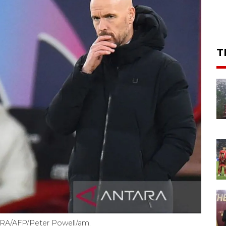
T
ARA/AFP/Peter Powell/am.