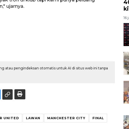
4
" ujarnya.
k
16 
g atau pengindeksan otomatis untuk AI di situs web ini tanpa
R UNITED
LAWAN
MANCHESTER CITY
FINAL