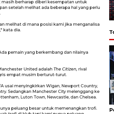
 masih berharap diberi kesempatan untuk
an setelah melihat ada beberapa hal yang perlu
.
an melihat di mana posisi kami jika menganalisa
 kata dia.
T
 Ada pemain yang berkembang dan nilainya
 Manchester United adalah
The Citizen,
rival
ris empat musim berturut-turut.
 FA usai menyingkirkan Wigan, Newport Country,
ntry. Sedangkan Manchester City melenggang ke
Tottenham, Luton Town, Newcastle, dan Chelsea.
 punya peluang besar untuk memenangkan trofi.
P
yak trofi di klub tapi kami punya peluang