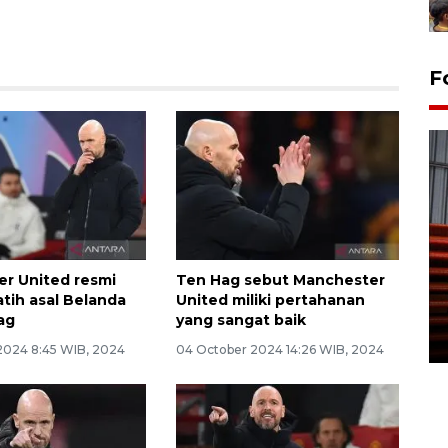
F
Prediksi puncak musim
r United resmi
Ten Hag sebut Manchester
kemarau di Kalimantan
atih asal Belanda
United miliki pertahanan
Tengah
ag
yang sangat baik
22 July 2026 17:18 WIB
2024 8:45 WIB, 2024
04 October 2024 14:26 WIB, 2024