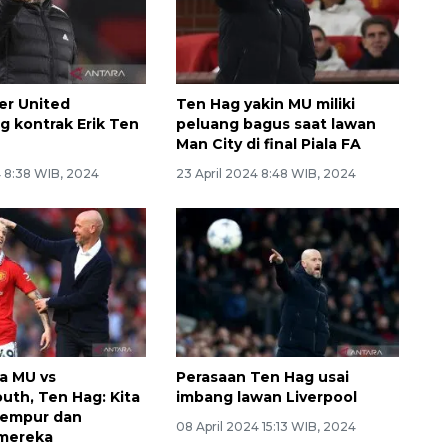
er United
Ten Hag yakin MU miliki
g kontrak Erik Ten
peluang bagus saat lawan
Man City di final Piala FA
4 8:38 WIB, 2024
23 April 2024 8:48 WIB, 2024
ga MU vs
Perasaan Ten Hag usai
th, Ten Hag: Kita
imbang lawan Liverpool
tempur dan
08 April 2024 15:13 WIB, 2024
 mereka